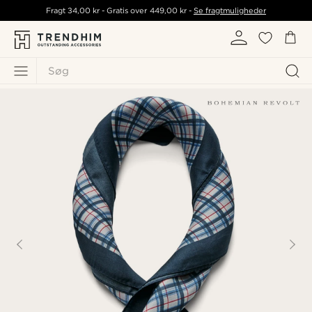
Fragt
34,00 kr
- Gratis over
449,00 kr
-
Se fragtmuligheder
Søg