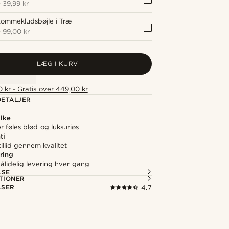
+
39,99 kr
Lommekludsbøjle i Træ
+
99,00 kr
LÆG I KURV
 kr - Gratis over 449,00 kr
ETALJER
lke
er føles blød og luksuriøs
ti
illid gennem kvalitet
ring
ålidelig levering hver gang
LSE
TIONER
LSER
4.7