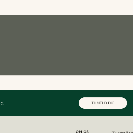
ud.
TILMELD DIG
OM OS