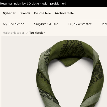
Returner inden for 30 dage - uden problemer!
Nyheder
Brands
Bestsellere
Archive Sale
Ny Kollektion
Smykker & Ure
Til jakkesættet
Tas
Halstørklæder
Tørklæder