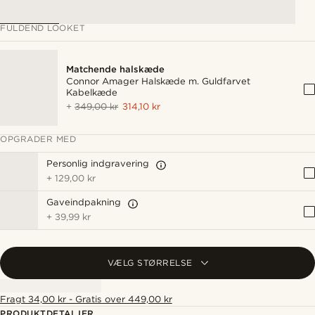
FULDEND LOOKET
Matchende halskæde
Connor Amager Halskæde m. Guldfarvet
Kabelkæde
+
349,00 kr
314,10 kr
OPGRADER MED
Personlig indgravering
+
129,00 kr
Gaveindpakning
+
39,99 kr
VÆLG STØRRELSE
Fragt 34,00 kr - Gratis over 449,00 kr
PRODUKTDETALJER