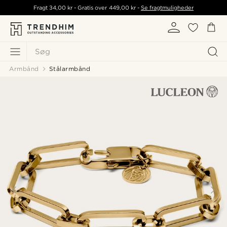
Fragt
34,00 kr
- Gratis over
449,00 kr
-
Se fragtmuligheder
Søg
Armbånd
Stålarmbånd