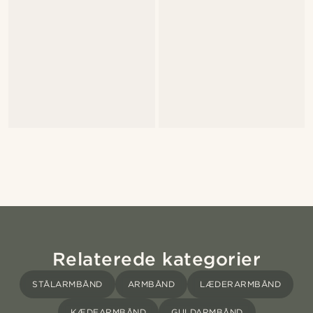
Relaterede kategorier
STÅLARMBÅND
ARMBÅND
LÆDERARMBÅND
KÆDEARMBÅND
GULDARMBÅND