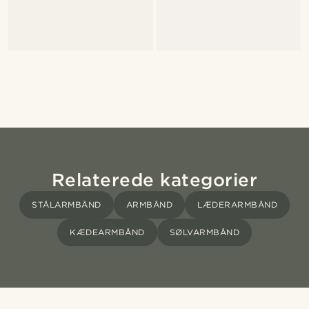
Relaterede kategorier
STÅLARMBÅND
ARMBÅND
LÆDERARMBÅND
KÆDEARMBÅND
SØLVARMBÅND