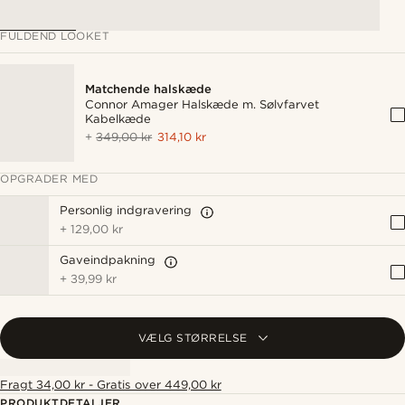
FULDEND LOOKET
Matchende halskæde
Connor Amager Halskæde m. Sølvfarvet
Kabelkæde
+
349,00 kr
314,10 kr
OPGRADER MED
Personlig indgravering
+
129,00 kr
Gaveindpakning
+
39,99 kr
VÆLG STØRRELSE
Fragt 34,00 kr - Gratis over 449,00 kr
PRODUKTDETALJER