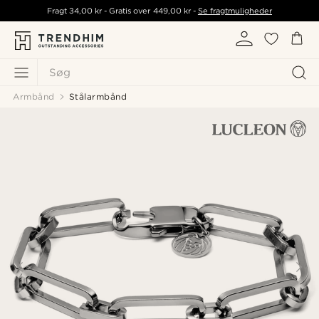
Fragt
34,00 kr
- Gratis over
449,00 kr
-
Se fragtmuligheder
Søg
Armbånd
Stålarmbånd