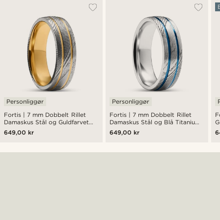
Personliggør
Personliggør
Fortis | 7 mm Dobbelt Rillet
Fortis | 7 mm Dobbelt Rillet
F
Damaskus Stål og Guldfarvet
Damaskus Stål og Blå Titanium
G
Titanium Ring
Ring
D
649,00 kr
649,00 kr
6
R