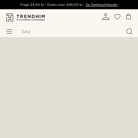
Fragt
34,00 kr
- Gratis over
449,00 kr
-
Se fragtmuligheder
Søg