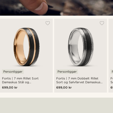
Personliggør
Personliggør
Fortis | 7 mm Rillet Sort
Fortis | 7 mm Dobbelt Rillet
F
Damaskus Stål og
Sort og Sølvfarvet Damaskus
S
Rosaguldfarvet Titanium Ring
Stål og Titanium Ring
S
699,00 kr
699,00 kr
6