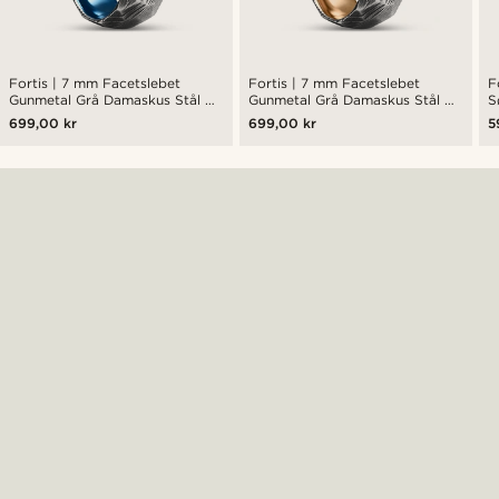
Fortis | 7 mm Facetslebet
Fortis | 7 mm Facetslebet
F
Gunmetal Grå Damaskus Stål og
Gunmetal Grå Damaskus Stål og
S
Blå Titanium Ring
Rosaguldfarvet Titanium Ring
R
699,00 kr
699,00 kr
5