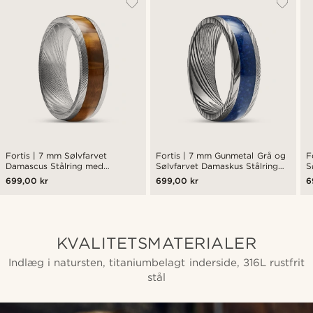
Fortis | 7 mm Sølvfarvet
Fortis | 7 mm Gunmetal Grå og
F
Damascus Stålring med
Sølvfarvet Damaskus Stålring
S
Tigerøje Indlæg
med Lapis Lazuli Indlæg
m
699,00 kr
699,00 kr
6
KVALITETSMATERIALER
Indlæg i natursten, titaniumbelagt inderside, 316L rustfrit
stål