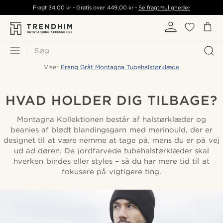
Fragt
34,00 kr
- Gratis over
449,00 kr
-
Se fragtmuligheder
Søg
Viser
Frang Gråt Montagna Tubehalstørklæde
HVAD HOLDER DIG TILBAGE?
Montagna Kollektionen består af halstørklæder og
beanies af blødt blandingsgarn med merinould, der er
designet til at være nemme at tage på, mens du er på vej
ud ad døren. De jordfarvede tubehalstørklæder skal
hverken bindes eller styles – så du har mere tid til at
fokusere på vigtigere ting.