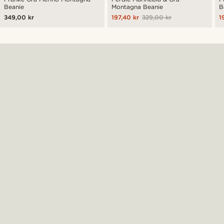
Beanie
Montagna Beanie
B
349,00 kr
197,40 kr
329,00 kr
1