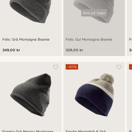
Ikke på lager
Felic Grå Montagna Beanie
Felic Gul Montagna Beanie
F
349,00 kr
329,00 kr
3
-40%
Franke Grå Merino Montagna
Ferdie Marineblå & Grå
F