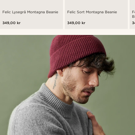
Felic Lysegrå Montagna Beanie
Felic Sort Montagna Beanie
F
B
349,00 kr
349,00 kr
3