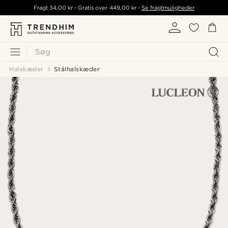
Fragt
34,00 kr
- Gratis over
449,00 kr
-
Se fragtmuligheder
Søg
Halskæder
Stålhalskæder