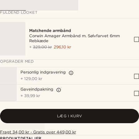
FULDEND LOOKET
Matchende armbånd
Corwin Amager Armbånd m. Sølvfarvet 6mm
Rebkæde
+
329,00 kr
296,10 kr
OPGRADER MED
Personlig indgravering
+
129,00 kr
Gaveindpakning
+
39,99 kr
LÆG I KURV
Fragt 34,00 kr - Gratis over 449,00 kr
PRODUKTDETALJER