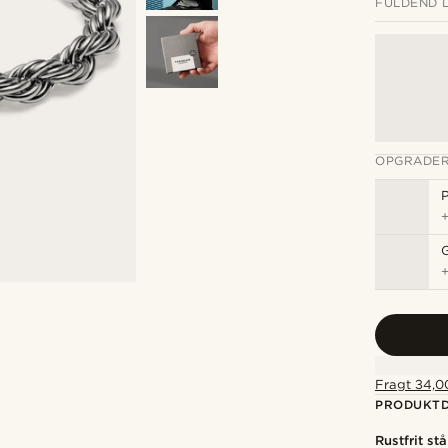
FULDEND 
OPGRADER
P
Fragt 34,00
PRODUKTD
Rustfrit stå