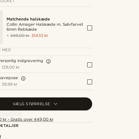
LOOKET
Matchende halskæde
Collin Amager Halskæde m. Sølvfarvet
6mm Rebkæde
+
349,00 kr
314,10 kr
 MED
ersonlig indgravering
+
129,00 kr
Gavepose
+
39,99 kr
VÆLG STØRRELSE
 kr - Gratis over 449,00 kr
ETALJER
l