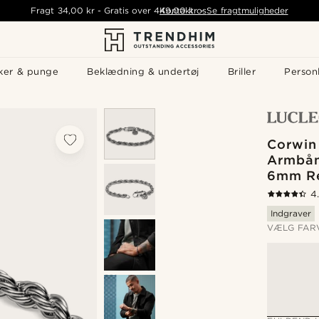
Fragt
34,00 kr
-
Gratis over
449,00 kr
Kontakt os
-
Se fragtmuligheder
ker & punge
Beklædning & undertøj
Briller
Personl
Corwin
Armbån
6mm R
4
Indgraver
VÆLG FAR