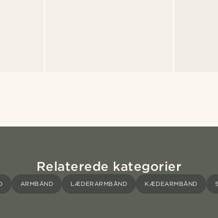
Relaterede kategorier
D
ARMBÅND
LÆDERARMBÅND
KÆDEARMBÅND