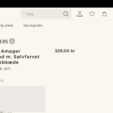
Søg
ig pleje
Gaveguide
 Amager
329,00 kr
d m. Sølvfarvet
ebkæde
.6
(67)
VE