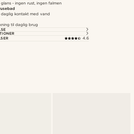
 glans - ingen rust, ingen falmen
brusebad
il daglig kontakt med vand
kning til daglig brug
LSE
TIONER
LSER
4.6