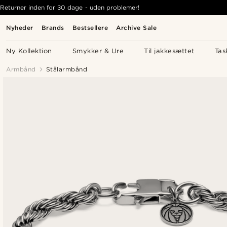
Returner inden for 30 dage - uden problemer!
Nyheder
Brands
Bestsellere
Archive Sale
Ny Kollektion
Smykker & Ure
Til jakkesættet
Tas
Armbånd
Stålarmbånd