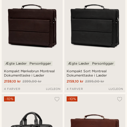
Laveste pris
Højeste pris
Ægte Læder
Personliggør
Ægte Læder
Personliggør
Kompakt Mørkebrun Montreal
Kompakt Sort Montreal
Dokumenttaske i Læder
Dokumenttaske i Læder
2159,10 kr
2399,00 kr
2159,10 kr
2399,00 kr
4 FARVER
LUCLEON
4 FARVER
LUCLEON
-10%
-10%