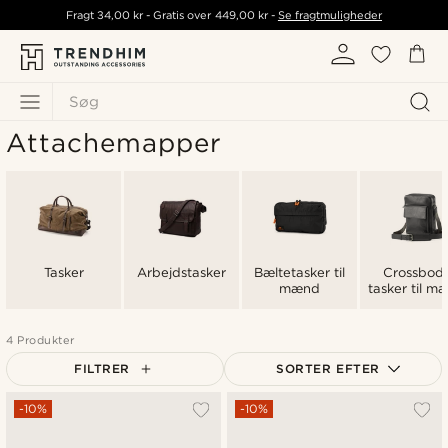
Fragt
34,00 kr
- Gratis over
449,00 kr
-
Se fragtmuligheder
Søg
Attachemapper
Tasker
Arbejdstasker
Bæltetasker til
Crossbod
mænd
tasker til m
4 Produkter
FILTRER
SORTER EFTER
Mest populære
-10%
-10%
Nyeste