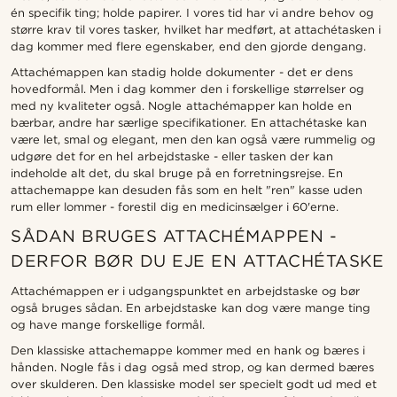
én specifik ting; holde papirer. I vores tid har vi andre behov og
større krav til vores tasker, hvilket har medført, at attachétasken i
dag kommer med flere egenskaber, end den gjorde dengang.
Attachémappen kan stadig holde dokumenter - det er dens
hovedformål. Men i dag kommer den i forskellige størrelser og
med ny kvaliteter også. Nogle attachémapper kan holde en
bærbar, andre har særlige specifikationer. En attachétaske kan
være let, smal og elegant, men den kan også være rummelig og
udgøre det for en hel arbejdstaske - eller tasken der kan
indeholde alt det, du skal bruge på en forretningsrejse. En
attachemappe kan desuden fås som en helt "ren" kasse uden
rum eller lommer - forestil dig en medicinsælger i 60'erne.
SÅDAN BRUGES ATTACHÉMAPPEN -
DERFOR BØR DU EJE EN ATTACHÉTASKE
Attachémappen er i udgangspunktet en arbejdstaske og bør
også bruges sådan. En arbejdstaske kan dog være mange ting
og have mange forskellige formål.
Den klassiske attachemappe kommer med en hank og bæres i
hånden. Nogle fås i dag også med strop, og kan dermed bæres
over skulderen. Den klassiske model ser specielt godt ud med et