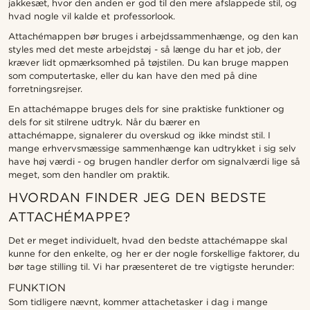
jakkesæt, hvor den anden er god til den mere afslappede stil, og
hvad nogle vil kalde et professorlook.
Attachémappen bør bruges i arbejdssammenhænge, og den kan
styles med det meste arbejdstøj - så længe du har et job, der
kræver lidt opmærksomhed på tøjstilen. Du kan bruge mappen
som computertaske, eller du kan have den med på dine
forretningsrejser.
En attachémappe bruges dels for sine praktiske funktioner og
dels for sit stilrene udtryk. Når du bærer en
attachémappe, signalerer du overskud og ikke mindst stil. I
mange erhvervsmæssige sammenhænge kan udtrykket i sig selv
have høj værdi - og brugen handler derfor om signalværdi lige så
meget, som den handler om praktik.
HVORDAN FINDER JEG DEN BEDSTE
ATTACHÉMAPPE?
Det er meget individuelt, hvad den bedste attachémappe skal
kunne for den enkelte, og her er der nogle forskellige faktorer, du
bør tage stilling til. Vi har præsenteret de tre vigtigste herunder:
FUNKTION
Som tidligere nævnt, kommer attachetasker i dag i mange