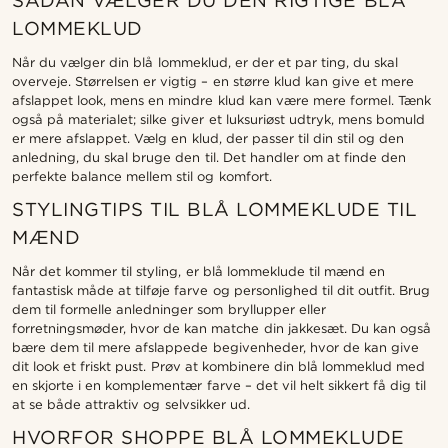
SÅDAN VÆLGER DU DEN RIGTIGE BLÅ
LOMMEKLUD
Når du vælger din blå lommeklud, er der et par ting, du skal
overveje. Størrelsen er vigtig – en større klud kan give et mere
afslappet look, mens en mindre klud kan være mere formel. Tænk
også på materialet; silke giver et luksuriøst udtryk, mens bomuld
er mere afslappet. Vælg en klud, der passer til din stil og den
anledning, du skal bruge den til. Det handler om at finde den
perfekte balance mellem stil og komfort.
STYLINGTIPS TIL BLÅ LOMMEKLUDE TIL
MÆND
Når det kommer til styling, er blå lommeklude til mænd en
fantastisk måde at tilføje farve og personlighed til dit outfit. Brug
dem til formelle anledninger som bryllupper eller
forretningsmøder, hvor de kan matche din jakkesæt. Du kan også
bære dem til mere afslappede begivenheder, hvor de kan give
dit look et friskt pust. Prøv at kombinere din blå lommeklud med
en skjorte i en komplementær farve – det vil helt sikkert få dig til
at se både attraktiv og selvsikker ud.
HVORFOR SHOPPE BLÅ LOMMEKLUDE