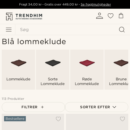
Fragt
34,00 kr
- Gratis over
449,00 kr
-
Se fragtmuligheder
Søg
Blå lommeklude
Lommeklude
Sorte
Røde
Brune
Lommeklude
Lommeklude
Lommeklu
113 Produkter
FILTRER
SORTER EFTER
Mest populære
Bestsellere
Nyeste