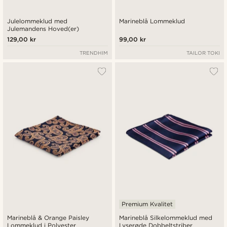
Julelommeklud med
Marineblå Lommeklud
Julemandens Hoved(er)
129,00 kr
99,00 kr
TRENDHIM
TAILOR TOKI
Premium Kvalitet
Marineblå & Orange Paisley
Marineblå Silkelommeklud med
Lommeklud i Polyester
Lyserøde Dobbeltstriber