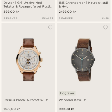
Dayton | Grå Urskive Med
1815 Chronograph | Kirurgisk stål
Tekstur & Rosaguldfarvet Rustfri
& Hvid
Stål Ur
899,00 kr
2499,00 kr
5 FARVER
FAWLER
2 FARVER
AV86
Indgraver
Perseus Pascal Automatisk Ur
Wanderer Kevil Ur
1599,00 kr
999,00 kr