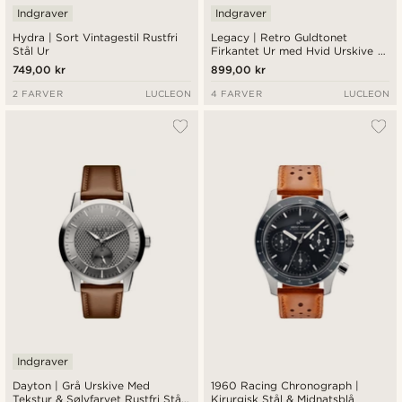
Indgraver
Indgraver
Hydra | Sort Vintagestil Rustfri
Legacy | Retro Guldtonet
Stål Ur
Firkantet Ur med Hvid Urskive &
Brun Læderrem
749,00 kr
899,00 kr
2 FARVER
LUCLEON
4 FARVER
LUCLEON
Indgraver
Dayton | Grå Urskive Med
1960 Racing Chronograph |
Tekstur & Sølvfarvet Rustfri Stål
Kirurgisk Stål & Midnatsblå