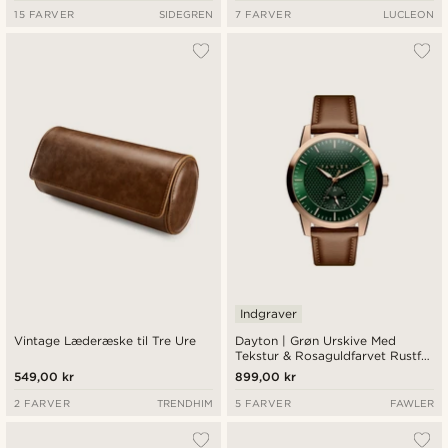
15 FARVER
SIDEGREN
7 FARVER
LUCLEON
Indgraver
Vintage Læderæske til Tre Ure
Dayton | Grøn Urskive Med
Tekstur & Rosaguldfarvet Rustfri
Stål Ur
549,00 kr
899,00 kr
2 FARVER
TRENDHIM
5 FARVER
FAWLER