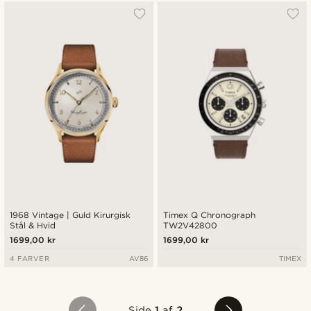
1968 Vintage | Guld Kirurgisk
Timex Q Chronograph
Stål & Hvid
TW2V42800
1699,00 kr
1699,00 kr
4 FARVER
AV86
TIMEX
Side
1
af
2