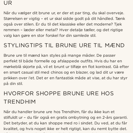
UR
Når du vælger dit brune ur, er der et par ting, du skal overveje.
Størrelsen er vigtig – et ur skal sidde godt på dit håndled. Tænk
også over stilen. Er du til det klassiske eller det moderne? Tjek
remmen – læder eller metal? Hver detalje tæller, og det rigtige
valg kan gøre en stor forskel for din samlede stil.
STYLINGTIPS TIL BRUNE URE TIL MÆND
Brune ure til mænd kan styles på mange måder. De passer
perfekt til både formelle og afslappede outfits. Hvis du har en
mørkeblå skjorte på, vil et brunt ur tilføje en flot kontrast. Gå efter
en smart casual stil med chinos og en blazer, og lad dit ur være
prikken over i'et. Det er en fantastisk måde at vise, at du har styr
på din stil.
HVORFOR SHOPPE BRUNE URE HOS
TRENDHIM
Når du handler brune ure hos Trendhim, får du ikke kun et
stilfuldt ur – du får også en gratis ombytning og en 2-års garanti.
Det betyder, at du kan shoppe med ro i sindet. Du ved, at du får
kvalitet, og hvis noget ikke er helt rigtigt, kan du nemt bytte det.