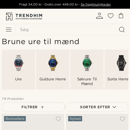
Fragt
34,00 kr
- Gratis over
449,00 kr
-
Se fragtmuligheder
Søg
Brune ure til mænd
Ure
Guldure Herre
Sølvure Til
Sorte Herre
Mænd
78 Produkter
FILTRER
SORTER EFTER
Mest populære
Bestsellere
Nyhed
Nyeste