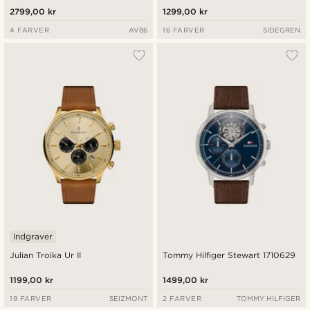
2799,00 kr
1299,00 kr
4 FARVER
AV86
16 FARVER
SIDEGREN
Indgraver
Julian Troika Ur II
Tommy Hilfiger Stewart 1710629
1199,00 kr
1499,00 kr
19 FARVER
SEIZMONT
2 FARVER
TOMMY HILFIGER