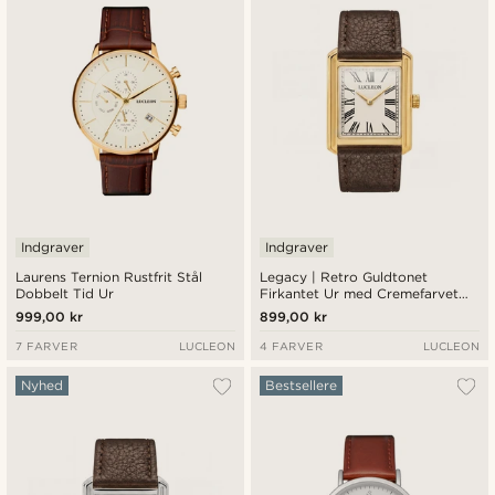
Laveste pris
Højeste pris
Indgraver
Indgraver
Laurens Ternion Rustfrit Stål
Legacy | Retro Guldtonet
Dobbelt Tid Ur
Firkantet Ur med Cremefarvet
Urskive, Romertal & Brun
999,00 kr
899,00 kr
Læderrem
7 FARVER
LUCLEON
4 FARVER
LUCLEON
Nyhed
Bestsellere