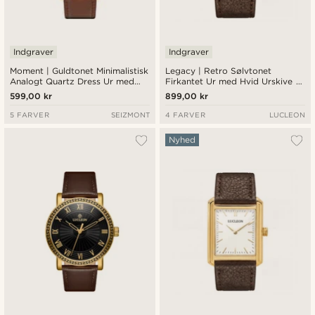
Indgraver
Indgraver
Moment | Guldtonet Minimalistisk
Legacy | Retro Sølvtonet
Analogt Quartz Dress Ur med
Firkantet Ur med Hvid Urskive &
Hvid Urrskive & Rustfarvet
Brun Læderrem
599,00 kr
899,00 kr
Læderrem
5 FARVER
SEIZMONT
4 FARVER
LUCLEON
Nyhed