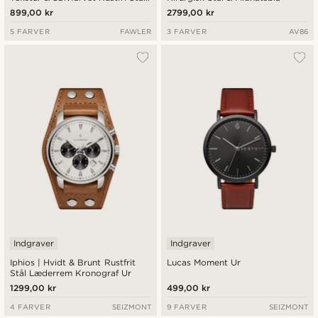
Ur
899,00 kr
2799,00 kr
5 FARVER
FAWLER
3 FARVER
AV86
Indgraver
Indgraver
Iphios | Hvidt & Brunt Rustfrit
Lucas Moment Ur
Stål Læderrem Kronograf Ur
1299,00 kr
499,00 kr
4 FARVER
SEIZMONT
9 FARVER
SEIZMONT