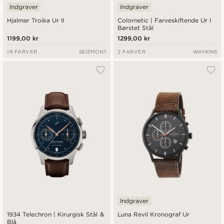
Indgraver
Indgraver
Hjalmar Troika Ur II
Colornetic | Farveskiftende Ur I
Børstet Stål
1199,00 kr
1299,00 kr
19 FARVER
SEIZMONT
2 FARVER
WAYKINS
Indgraver
1934 Telechron | Kirurgisk Stål &
Luna Revil Kronograf Ur
Blå