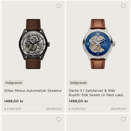
Indgraver
Indgraver
Stiles Motus Automatisk Skeletur
Dante II | Sølvfarvet & Blåt
Rustfri Stål Skelet Ur Med Læder
Rem
1499,00 kr
1499,00 kr
8 FARVER
SEIZMONT
5 FARVER
SEIZMONT