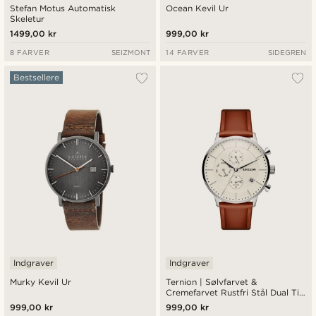
Stefan Motus Automatisk
Ocean Kevil Ur
Skeletur
1499,00 kr
999,00 kr
8 FARVER
SEIZMONT
14 FARVER
SIDEGREN
Bestsellere
Indgraver
Indgraver
Murky Kevil Ur
Ternion | Sølvfarvet &
Cremefarvet Rustfri Stål Dual Tid
Ur
999,00 kr
999,00 kr