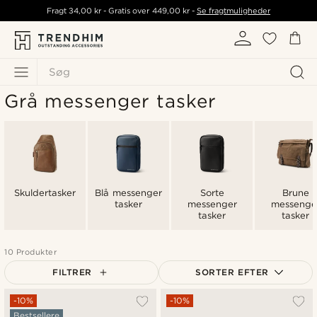
Fragt
34,00 kr
- Gratis over
449,00 kr
-
Se fragtmuligheder
Søg
Grå messenger tasker
Skuldertasker
Blå messenger
Sorte
Brune
tasker
messenger
messenge
tasker
tasker
10 Produkter
FILTRER
SORTER EFTER
Mest populære
-10%
-10%
Bestsellere