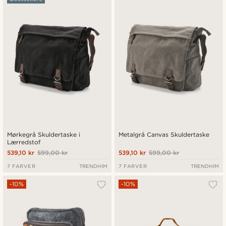
Nyeste
Laveste pris
Højeste pris
Mørkegrå Skuldertaske i
Metalgrå Canvas Skuldertaske
Lærredstof
539,10 kr
599,00 kr
539,10 kr
599,00 kr
7 FARVER
TRENDHIM
7 FARVER
TRENDHIM
-10%
-10%