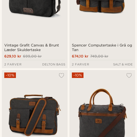
Vintage Grafit Canvas & Brunt
Spencer Computertaske i Grå og
Læder Skuldertaske
Tan
629,10 kr
699,00 kr
674,10 kr
749,00 kr
2 FARVER
DELTON BAGS
2 FARVER
SALT & HIDE
-10%
-10%