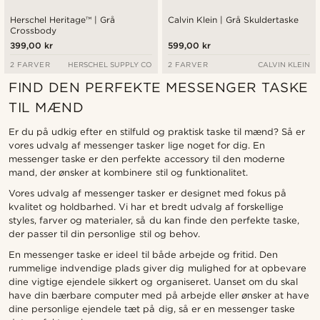
Herschel Heritage™ | Grå
Calvin Klein | Grå Skuldertaske
Crossbody
399,00 kr
599,00 kr
2 FARVER
HERSCHEL SUPPLY CO
2 FARVER
CALVIN KLEIN
FIND DEN PERFEKTE MESSENGER TASKE
TIL MÆND
Er du på udkig efter en stilfuld og praktisk taske til mænd? Så er
vores udvalg af messenger tasker lige noget for dig. En
messenger taske er den perfekte accessory til den moderne
mand, der ønsker at kombinere stil og funktionalitet.
Vores udvalg af messenger tasker er designet med fokus på
kvalitet og holdbarhed. Vi har et bredt udvalg af forskellige
styles, farver og materialer, så du kan finde den perfekte taske,
der passer til din personlige stil og behov.
En messenger taske er ideel til både arbejde og fritid. Den
rummelige indvendige plads giver dig mulighed for at opbevare
dine vigtige ejendele sikkert og organiseret. Uanset om du skal
have din bærbare computer med på arbejde eller ønsker at have
dine personlige ejendele tæt på dig, så er en messenger taske