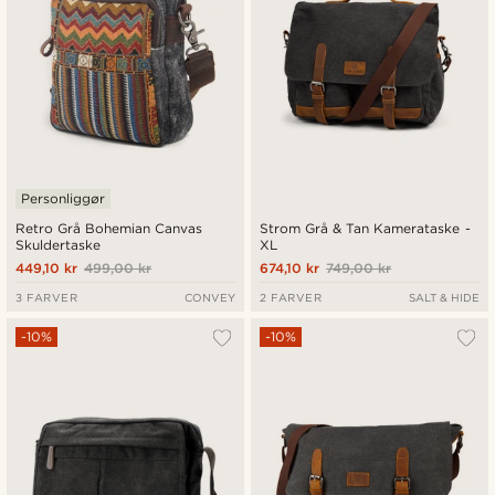
Personliggør
Retro Grå Bohemian Canvas
Strom Grå & Tan Kamerataske -
Skuldertaske
XL
449,10 kr
499,00 kr
674,10 kr
749,00 kr
3 FARVER
CONVEY
2 FARVER
SALT & HIDE
-10%
-10%