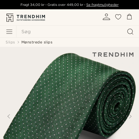
Fragt
34,00 kr
- Gratis over
449,00 kr
-
Se fragtmuligheder
Søg
Slips
Mønstrede slips