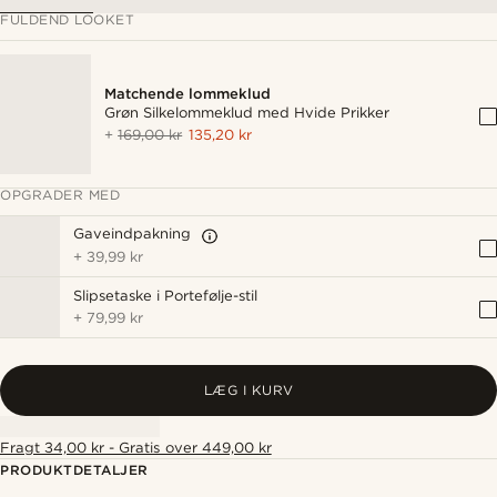
FULDEND LOOKET
Matchende lommeklud
Grøn Silkelommeklud med Hvide Prikker
+
169,00 kr
135,20 kr
OPGRADER MED
Gaveindpakning
+
39,99 kr
Slipsetaske i Portefølje-stil
+
79,99 kr
LÆG I KURV
Fragt 34,00 kr - Gratis over 449,00 kr
PRODUKTDETALJER