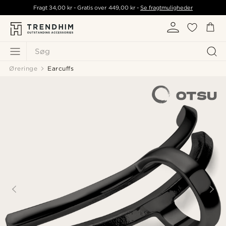
Fragt
34,00 kr
- Gratis over
449,00 kr
-
Se fragtmuligheder
Søg
Øreringe
Earcuffs