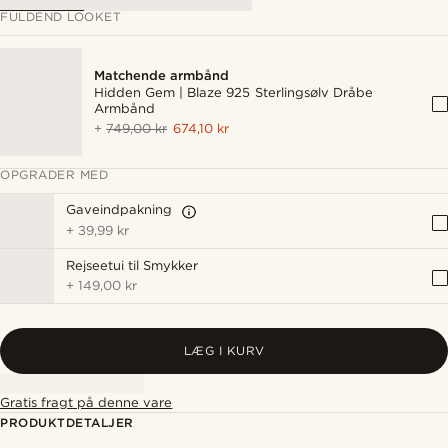
FULDEND LOOKET
Matchende armbånd
Hidden Gem | Blaze 925 Sterlingsølv Dråbe
Armbånd
+
749,00 kr
674,10 kr
OPGRADER MED
Gaveindpakning
+
39,99 kr
Rejseetui til Smykker
+
149,00 kr
LÆG I KURV
Gratis fragt på denne vare
PRODUKTDETALJER