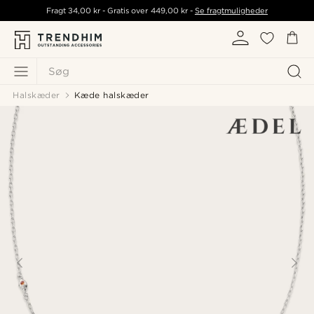
Fragt
34,00 kr
- Gratis over
449,00 kr
-
Se fragtmuligheder
Søg
Halskæder
Kæde halskæder