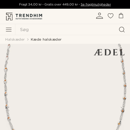
Fragt
34,00 kr
- Gratis over
449,00 kr
-
Se fragtmuligheder
Søg
Halskæder
Kæde halskæder