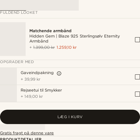
FULDEND LOOKET
Matchende armbånd
Hidden Gem | Blaze 925 Sterlingsølv Eternity
Armbånd
+
1.399,00 kr
1.259,10 kr
OPGRADER MED
Gaveindpakning
+
39,99 kr
Rejseetui til Smykker
+
149,00 kr
LÆG I KURV
Gratis fragt på denne vare
PRODUKTDETALJER