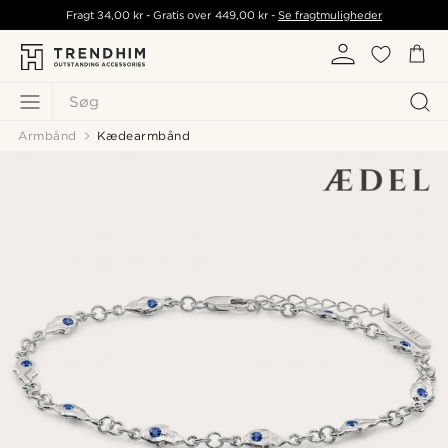
Fragt
34,00 kr
- Gratis over
449,00 kr
-
Se fragtmuligheder
Søg
Armbånd
Kædearmbånd