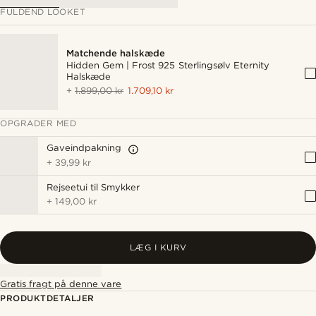
FULDEND LOOKET
Matchende halskæde
Hidden Gem | Frost 925 Sterlingsølv Eternity
Halskæde
+
1.899,00 kr
1.709,10 kr
OPGRADER MED
Gaveindpakning
+
39,99 kr
Rejseetui til Smykker
+
149,00 kr
LÆG I KURV
Gratis fragt på denne vare
PRODUKTDETALJER