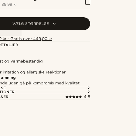
+
39,99 kr
VÆLG STØRRELSE
 kr - Gratis over 449,00 kr
ETALJER
fast og varmebestandig
irritation og allergiske reaktioner
svømning
nde uden gå på kompromis med kvalitet
LSE
TIONER
LSER
4.8