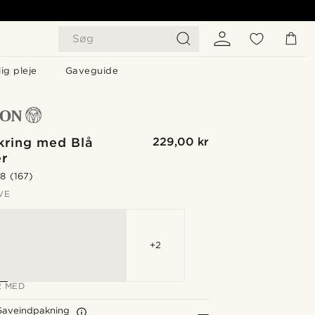
Søg
ig pleje
Gaveguide
kring med Blå
229,00 kr
er
.8
(167)
VE
+2
 MED
Gaveindpakning