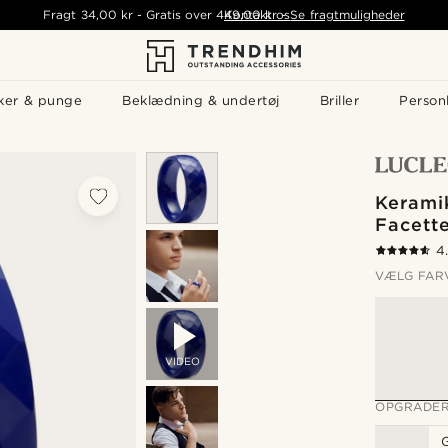
Fragt
34,00 kr
-
Gratis over
449,00 kr
Kontakt os
-
Se fragtmuligheder
ker & punge
Beklædning & undertøj
Briller
Personl
Kerami
Facett
4
VÆLG FAR
VIDEO
OPGRADER