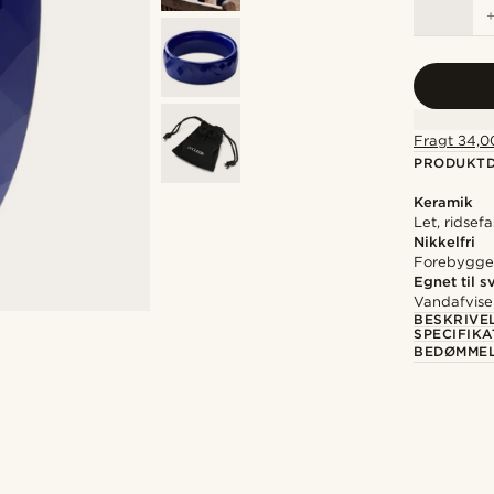
Fragt 34,00
PRODUKTD
Keramik
Let, ridse
Nikkelfri
Forebygger 
Egnet til 
Vandafvise
BESKRIVE
SPECIFIKA
BEDØMME