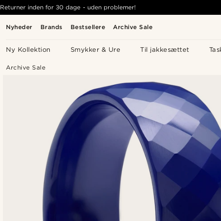
Returner inden for 30 dage - uden problemer!
Nyheder
Brands
Bestsellere
Archive Sale
Ny Kollektion
Smykker & Ure
Til jakkesættet
Tas
Archive Sale