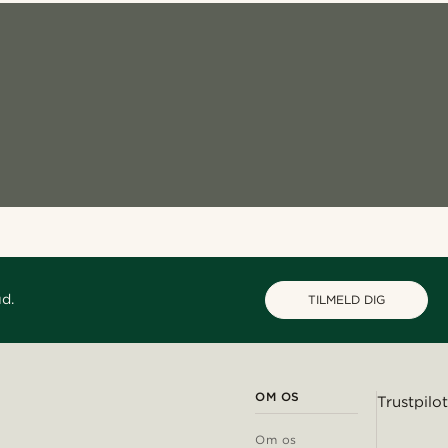
ud.
TILMELD DIG
OM OS
Trustpilot
Om os