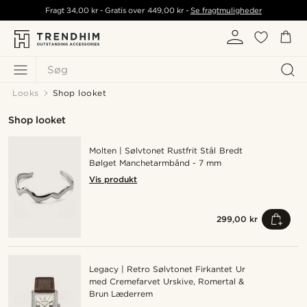
Fragt
34,00 kr
- Gratis over
449,00 kr
-
Se fragtmuligheder
Søg
Looks
Shop looket
Shop looket
Molten | Sølvtonet Rustfrit Stål Bredt
Bølget Manchetarmbånd - 7 mm
Vis produkt
299,00 kr
Legacy | Retro Sølvtonet Firkantet Ur
med Cremefarvet Urskive, Romertal &
Brun Læderrem