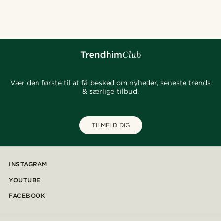
@_pedropinto25
@jaimedeelgado
@seb_reyneke_
@pabloceazar
@juliusgod
@gianlucca_franco11
@marcossapere
Vær den første til at få besked om nyheder, seneste trends
& særlige tilbud.
TILMELD DIG
INSTAGRAM
YOUTUBE
FACEBOOK