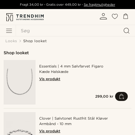
Fragt
34,00 kr
- Gratis over
449,00 kr
-
Se fragtmuligheder
Søg
Looks
Shop looket
Shop looket
Essentials | 4 mm Sølvfarvet Figaro
Kæde Halskæde
Vis produkt
299,00 kr
Clover | Sølvtonet Rustfrit Stål Kløver
Armbånd - 10 mm
Vis produkt