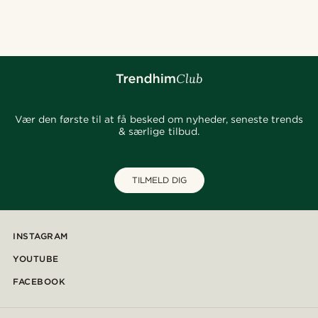
@Olivergeorgems
@daniigarciia01
@daniigarciia01
@Olivergeorgems
@christophercharles
@heherayan_
@jaimedeelgado
@kentvpham
Vær den første til at få besked om nyheder, seneste trends
& særlige tilbud.
TILMELD DIG
INSTAGRAM
YOUTUBE
FACEBOOK