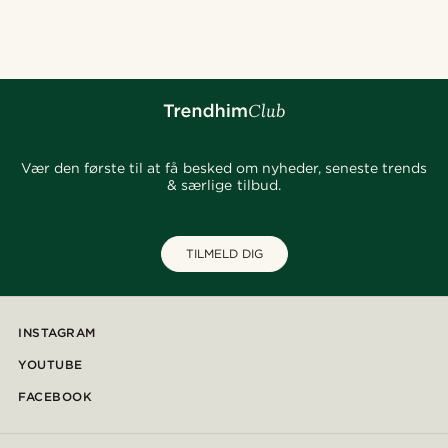
@seb_reyneke_
@jaimedeelgado
@pabloceazar
@seb_reyneke_
@kyrosh.piroz
@kevinmistryy
@marcossapere
@gianfrancolavecchia
Vær den første til at få besked om nyheder, seneste trends
& særlige tilbud.
TILMELD DIG
INSTAGRAM
YOUTUBE
FACEBOOK