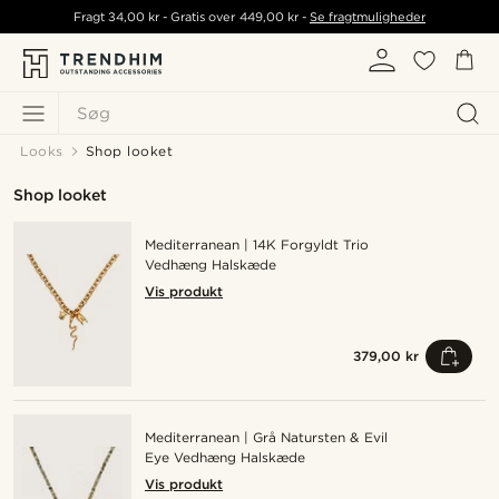
Fragt
34,00 kr
- Gratis over
449,00 kr
-
Se fragtmuligheder
Søg
Looks
Shop looket
Shop looket
Mediterranean | 14K Forgyldt Trio
Vedhæng Halskæde
Vis produkt
379,00 kr
Mediterranean | Grå Natursten & Evil
Eye Vedhæng Halskæde
Vis produkt