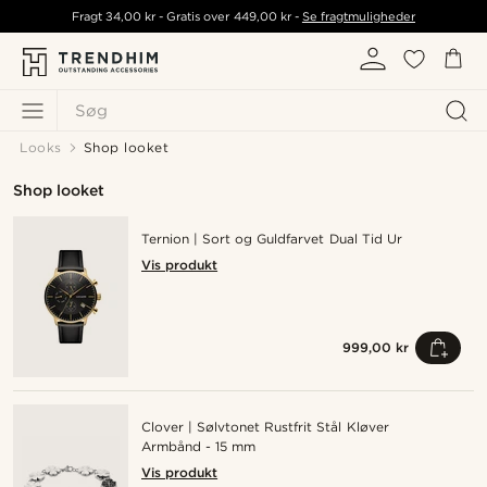
Fragt
34,00 kr
- Gratis over
449,00 kr
-
Se fragtmuligheder
Søg
Looks
Shop looket
Shop looket
Ternion | Sort og Guldfarvet Dual Tid Ur
Vis produkt
999,00 kr
Clover | Sølvtonet Rustfrit Stål Kløver
Armbånd - 15 mm
Vis produkt