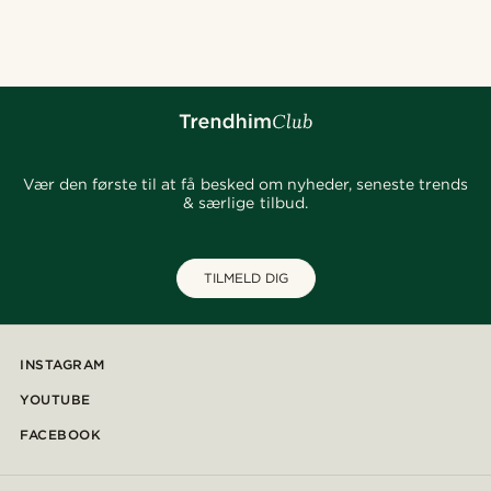
@alessandro_casiglia
@pabloceazar
@pabloceazar
@kevinmistryy
@christophercharles
@juliusgod
@Trendhim
Vær den første til at få besked om nyheder, seneste trends
& særlige tilbud.
TILMELD DIG
INSTAGRAM
YOUTUBE
FACEBOOK