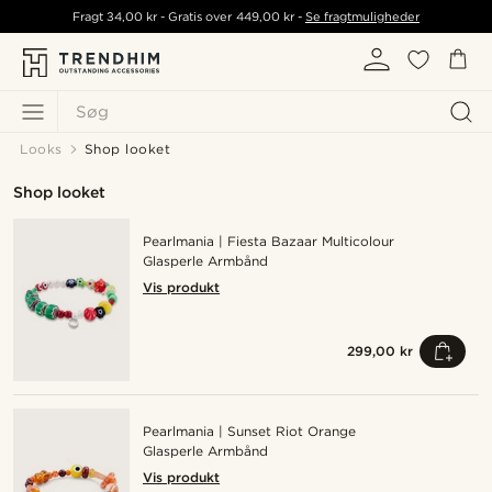
Fragt
34,00 kr
- Gratis over
449,00 kr
-
Se fragtmuligheder
Søg
Looks
Shop looket
Shop looket
Pearlmania | Fiesta Bazaar Multicolour
Glasperle Armbånd
Vis produkt
299,00 kr
Pearlmania | Sunset Riot Orange
Glasperle Armbånd
Vis produkt