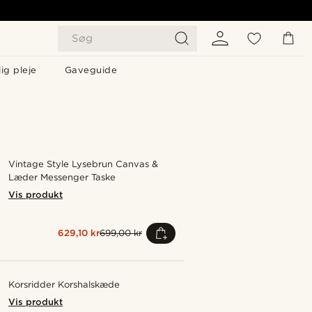
Søg
ig pleje
Gaveguide
Vintage Style Lysebrun Canvas &
Læder Messenger Taske
Vis produkt
629,10 kr
699,00 kr
Korsridder Korshalskæde
Vis produkt