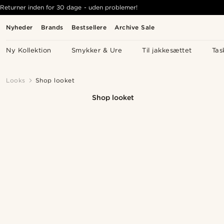
Returner inden for 30 dage - uden problemer!
Nyheder
Brands
Bestsellere
Archive Sale
Ny Kollektion
Smykker & Ure
Til jakkesættet
Tas
Looks
Shop looket
Shop looket