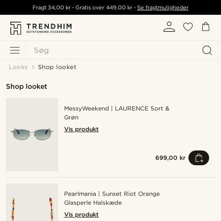
Fragt
34,00 kr
- Gratis over
449,00 kr
-
Se fragtmuligheder
Søg
Looks
Shop looket
Shop looket
MessyWeekend | LAURENCE Sort &
Grøn
Vis produkt
699,00 kr
Pearlmania | Sunset Riot Orange
Glasperle Halskæde
Vis produkt