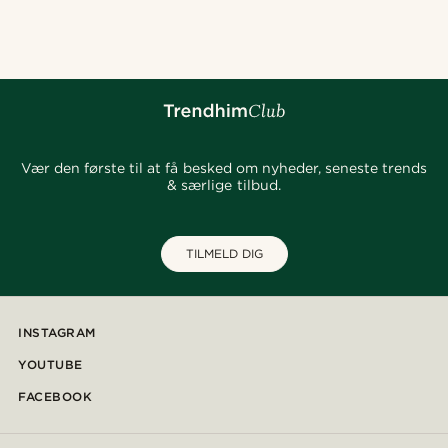
@kentvpham
@pabloceazar
@juliusgod
@stefanjohnturner
@kasperkiirk
@jaimedeelgado
@alessandro_casiglia
Vær den første til at få besked om nyheder, seneste trends
& særlige tilbud.
TILMELD DIG
INSTAGRAM
YOUTUBE
FACEBOOK