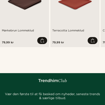
Mørkebrun Lommeklud
Terracotta Lommeklud
C
79,99 kr
79,99 kr
7
Vær den første til at få besked om nyheder, seneste trends
& særlige tilbud.