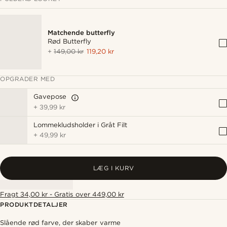
Matchende butterfly
Rød Butterfly
+
149,00 kr
119,20 kr
OPGRADER MED
Gavepose
+
39,99 kr
Lommekludsholder i Gråt Filt
+
49,99 kr
LÆG I KURV
Fragt 34,00 kr - Gratis over 449,00 kr
PRODUKTDETALJER
Slående rød farve, der skaber varme