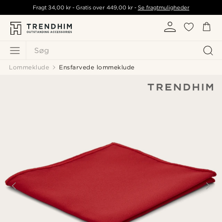
Fragt
34,00 kr
- Gratis over
449,00 kr
-
Se fragtmuligheder
Søg
Lommeklude
Ensfarvede lommeklude