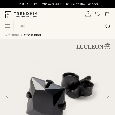
Fragt
34,00 kr
- Gratis over
449,00 kr
-
Se fragtmuligheder
Søg
Øreringe
Ørestikker