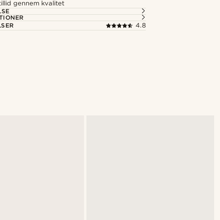
illid gennem kvalitet
LSE
TIONER
LSER
4.8