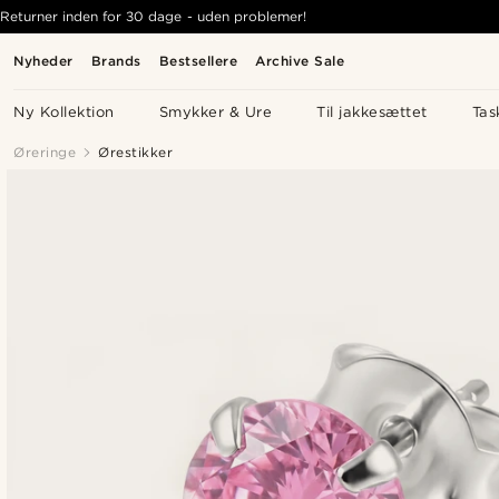
Returner inden for 30 dage - uden problemer!
Nyheder
Brands
Bestsellere
Archive Sale
Ny Kollektion
Smykker & Ure
Til jakkesættet
Tas
Øreringe
Ørestikker