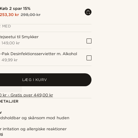
Køb 2 spar 15%
253,30 kr
298,00 kr
 MED
ejseetui til Smykker
+
149,00 kr
-Pak Desinfektionsservietter m. Alkohol
+
49,99 kr
LÆG I KURV
 kr - Gratis over 449,00 kr
ETALJER
v
gtidsholdbar og skånsom mod huden
irritation og allergiske reaktioner
ti