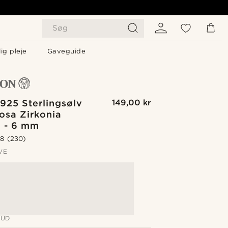
Søg
ig pleje
Gaveguide
 925 Sterlingsølv
149,00 kr
osa Zirkonia
g - 6 mm
.8
(230)
VE
BUD