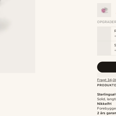
OPGRADER
R
5
Fragt 34,00
PRODUKTD
Sterlingsøl
Solid, lan
Nikkelfri
Forebygger 
2 års garan