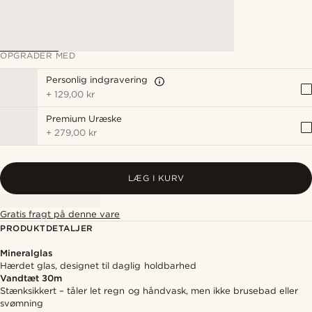
OPGRADER MED
Personlig indgravering
+
129,00 kr
Premium Uræske
+
279,00 kr
LÆG I KURV
Gratis fragt på denne vare
PRODUKTDETALJER
Mineralglas
Hærdet glas, designet til daglig holdbarhed
Vandtæt 30m
Stænksikkert – tåler let regn og håndvask, men ikke brusebad eller
svømning