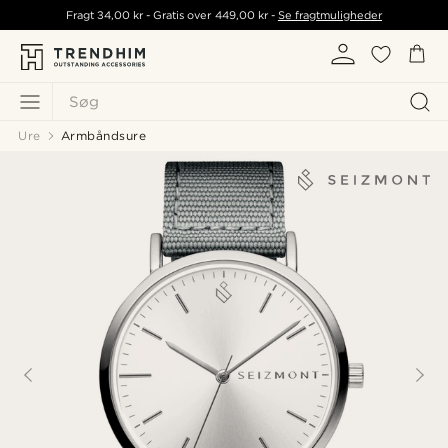
Fragt
34,00 kr
- Gratis over
449,00 kr
-
Se fragtmuligheder
Søg
Ure
Armbåndsure