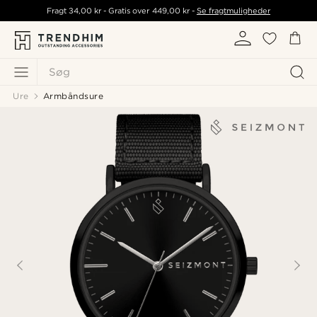
Fragt
34,00 kr
- Gratis over
449,00 kr
-
Se fragtmuligheder
Søg
Ure
Armbåndsure