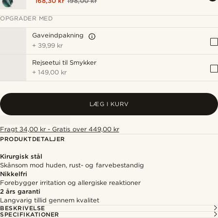
168,30 kr
198,00 kr
OPGRADER MED
Gaveindpakning
+
39,99 kr
Rejseetui til Smykker
+
149,00 kr
LÆG I KURV
Fragt 34,00 kr - Gratis over 449,00 kr
PRODUKTDETALJER
Kirurgisk stål
Skånsom mod huden, rust- og farvebestandig
Nikkelfri
Forebygger irritation og allergiske reaktioner
2 års garanti
Langvarig tillid gennem kvalitet
BESKRIVELSE
SPECIFIKATIONER