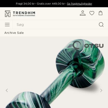
Fragt
34,00 kr
- Gratis over
449,00 kr
-
Se fragtmuligheder
Søg
Archive Sale