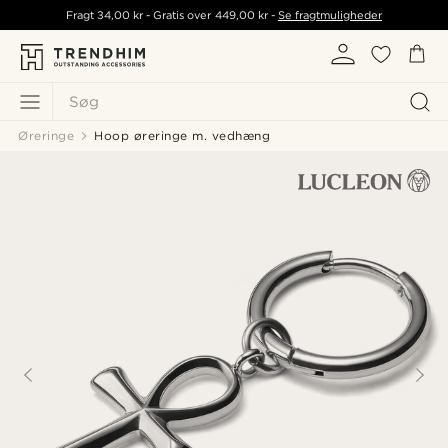
Fragt
34,00 kr
- Gratis over
449,00 kr
-
Se fragtmuligheder
Søg
Øreringe
Hoop øreringe m. vedhæng