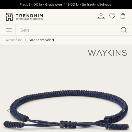
Fragt
34,00 kr
- Gratis over
449,00 kr
-
Se fragtmuligheder
Søg
Armbånd
Snorarmbånd