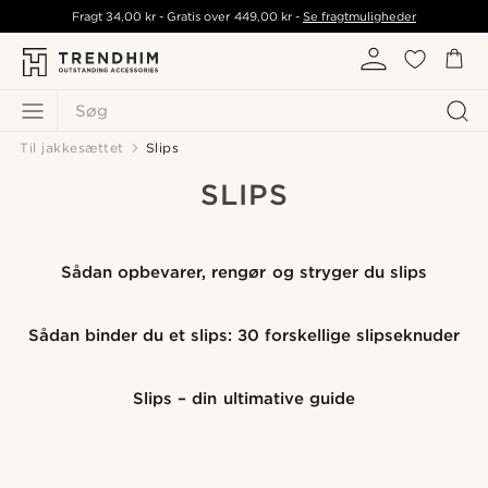
Fragt
34,00 kr
- Gratis over
449,00 kr
-
Se fragtmuligheder
Søg
Til jakkesættet
Slips
SLIPS
Sådan opbevarer, rengør og stryger du slips
Sådan binder du et slips: 30 forskellige slipseknuder
Slips – din ultimative guide