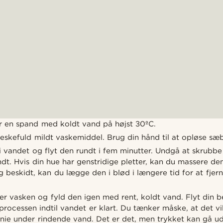
er en spand med koldt vand på højst 30ºC.
 teskefuld mildt vaskemiddel. Brug din hånd til at opløse sæ
 vandet og flyt den rundt i fem minutter. Undgå at skrubbe 
ndt. Hvis din hue har genstridige pletter, kan du massere dem
ig beskidt, kan du lægge den i blød i længere tid for at fjern
r vasken og fyld den igen med rent, koldt vand. Flyt din b
rocessen indtil vandet er klart. Du tænker måske, at det vi
anie under rindende vand. Det er det, men trykket kan gå u