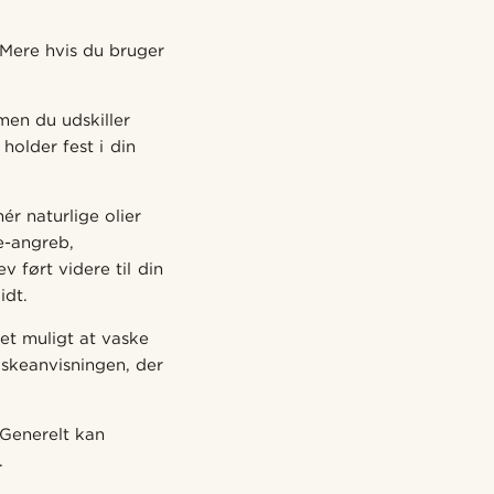
 Mere hvis du bruger
men du udskiller
older fest i din
ér naturlige olier
e-angreb,
ført videre til din
idt.
et muligt at vaske
vaskeanvisningen, der
 Generelt kan
.