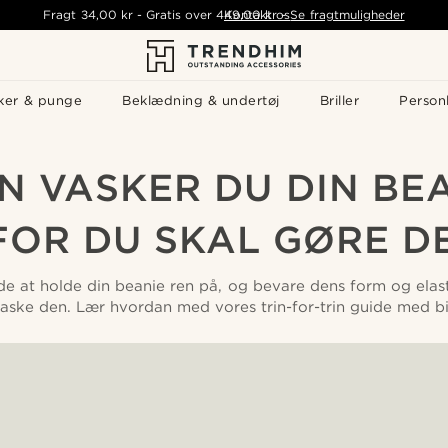
Fragt
34,00 kr
-
Gratis over
449,00 kr
Kontakt os
-
Se fragtmuligheder
ker & punge
Beklædning & undertøj
Briller
Personl
N VASKER DU DIN BEA
OR DU SKAL GØRE D
 at holde din beanie ren på, og bevare dens form og elasti
ske den. Lær hvordan med vores trin-for-trin guide med bi