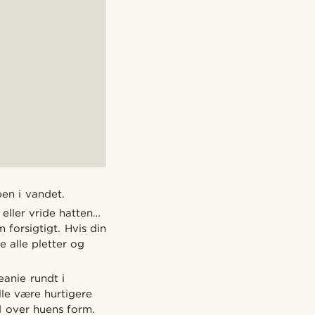
ben i vandet.
eller vride hatten…
 forsigtigt. Hvis din
e alle pletter og
eanie rundt i
lle være hurtigere
d over huens form.