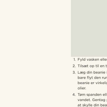
Fyld vasken ell
Tilsæt op til en
Læg din beanie i
bare flyt den ru
beanie er virkel
olier.
Tøm spanden elle
vandet. Gentag p
at skylle din be