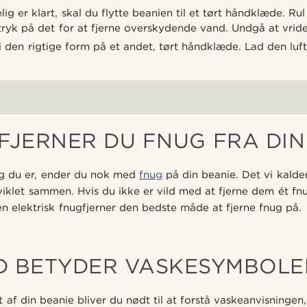
g er klart, skal du flytte beanien til et tørt håndklæde. Rul 
ryk på det for at fjerne overskydende vand. Undgå at vrid
 den rigtige form på et andet, tørt håndklæde. Lad den luftt
FJERNER DU FNUG FRA DIN
ig du er, ender du nok med
fnug
på din beanie. Det vi kalder
 viklet sammen. Hvis du ikke er vild med at fjerne dem ét fn
en elektrisk fnugfjerner den bedste måde at fjerne fnug på.
D BETYDER VASKESYMBOLE
 af din beanie bliver du nødt til at forstå vaskeanvisningen