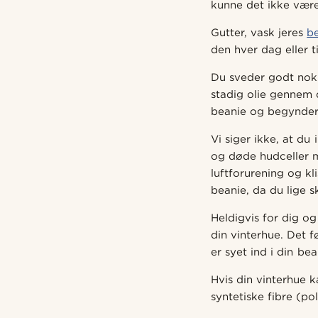
kunne det ikke vær
Gutter, vask jeres
b
den hver dag eller ti
Du sveder godt nok 
stadig olie gennem 
beanie og begynder 
Vi siger ikke, at du 
og døde hudceller 
luftforurening og kl
beanie, da du lige sk
Heldigvis for dig o
din vinterhue. Det f
er syet ind i din bea
Hvis din vinterhue 
syntetiske fibre (p