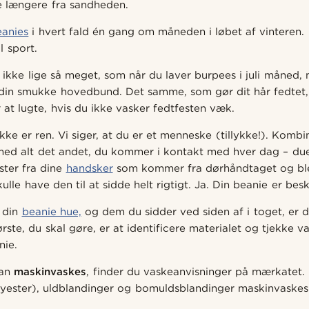
e længere fra sandheden.
eanies
i hvert fald én gang om måneden i løbet af vinteren.
l sport.
ikke lige så meget, som når du laver burpees i juli måned, 
din smukke hovedbund. Det samme, som gør dit hår fedtet, h
at lugte, hvis du ikke vasker fedtfesten væk.
ikke er ren. Vi siger, at du er et menneske (tillykke!). Kombin
med alt det andet, du kommer i kontakt med hver dag – du
ister fra dine
handsker
som kommer fra dørhåndtaget og blev 
ulle have den til at sidde helt rigtigt. Ja. Din beanie er besk
g din
beanie hue,
og dem du sidder ved siden af i toget, er d
ørste, du skal gøre, er at identificere materialet og tjekke 
nie.
kan
maskinvaskes
, finder du vaskeanvisninger på mærkatet.
olyester), uldblandinger og bomuldsblandinger maskinvaskes