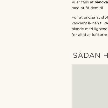
Vi er fans af
håndva
med at få dem til.
For at undgå at sto
vaskemaskinen til d
blande med lignende
for altid at lufttørr
SÅDAN H