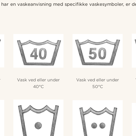
e har en vaskeanvisning med specifikke vaskesymboler, er de
r
Vask ved eller under
Vask ved eller under
40°C
50°C