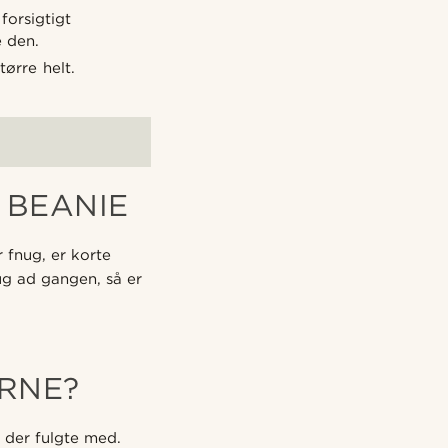
forsigtigt
e den.
ørre helt.
 BEANIE
 fnug, er korte
ug ad gangen, så er
RNE?
, der fulgte med.