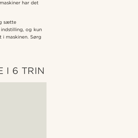
emaskiner har det
g sætte
ndstilling, og kun
t i maskinen. Sørg
I 6 TRIN