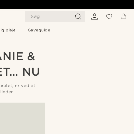
Søg
ig pleje
Gaveguide
NIE &
ET… NU
citet, er ved at
lleder.