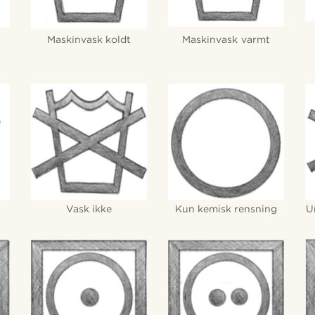
t
Maskinvask koldt
Maskinvask varmt
Vask ikke
Kun kemisk rensning
U