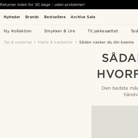
Returner inden for 30 dage - uden problemer!
Nyheder
Brands
Bestsellere
Archive Sale
Ny Kollektion
Smykker & Ure
Til jakkesættet
Tas
Tøj & undertøj
Hatte & kasketter
Sådan vasker du din beanie
SÅDA
HVORF
Den bedste måde
håndva