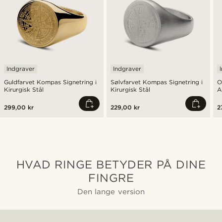
Indgraver
Indgraver
Guldfarvet Kompas Signetring i
Sølvfarvet Kompas Signetring i
O
Kirurgisk Stål
Kirurgisk Stål
A
299,00 kr
229,00 kr
2
HVAD RINGE BETYDER PÅ DINE
FINGRE
Den lange version