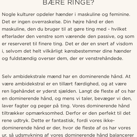
BÆRE RINGE?
Nogle kulturer opdeler hænder i maskuline og feminine.
Det er ingen overraskelse. Din højre hånd er den
maskuline, den du bruger til at gøre ting med - hvilket
efterlader den venstre som værende den passive, og som
er reserveret til finere ting. Det er der en snert af visdom
i, selvom det helt vilkårligt kønsbestemmer dine hænder
og fuldstændig overser dem, der er venstrehåndede.
Selv ambidekstrale mænd har en dominerende hånd. At
være ambidekstral er en tillært færdighed, og at være
ren ligehåndet er yderst sjælden. Langt de fleste af os har
en dominerende hånd, og mens vi taler, bevæger vi den,
laver fagter og peger på ting. Vores dominerende hånd
tiltrækker opmærksomhed. Derfor er den perfekt til det
rene udtryk. Dette er fantastisk, fordi vores ikke-
dominerende hånd er der, hvor de fleste af os har vores
ur, så udsmykning af vores dominerende hånd balancerer