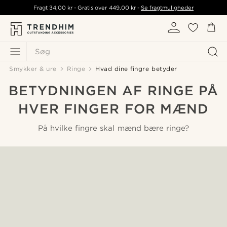
Fragt
34,00 kr
- Gratis over
449,00 kr
-
Se fragtmuligheder
Søg
Smykker & ure
Ringe
Hvad dine fingre betyder
BETYDNINGEN AF RINGE PÅ
HVER FINGER FOR MÆND
På hvilke fingre skal mænd bære ringe?