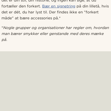
det er din stil, din historie, og ingen kan sige, at du
fortæller den forkert.
Bær en signetring
på din lilletå, hvis
det er dét, du har lyst til. Der findes ikke en "forkert
måde" at bære accessories på.*
*
Nogle grupper og organisationer har regler om, hvordan
man bærer smykker eller genstande med deres mærke
på.