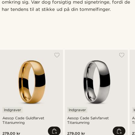
omkring sig. Vær dog forsigtig med signetringe, fordi de
har tendens til at stikke ud på din tommelfinger.
Indgraver
Indgraver
Aesop Cade Guldfarvet
Aesop Cade Sølvfarvet
A
Titaniumring
Titaniumring
T
279,00 kr
279,00 kr
2