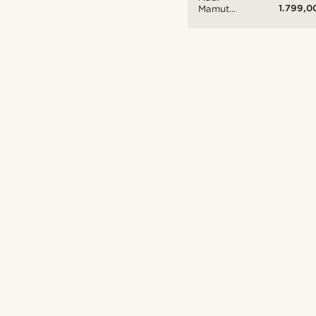
1.799,0
Mamut
Guldfarvet
Automatisk
Skeletur