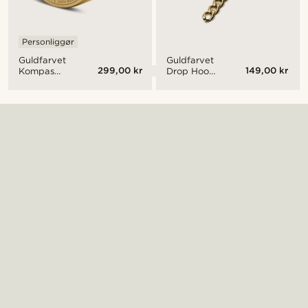
Personliggør
Guldfarvet
Guldfarvet
299,00 kr
149,00 kr
Kompas
Drop Hoop
Signetring i
Stålørering
Kirurgisk
m. Fjer &
Stål
Kæde
Vedhæng