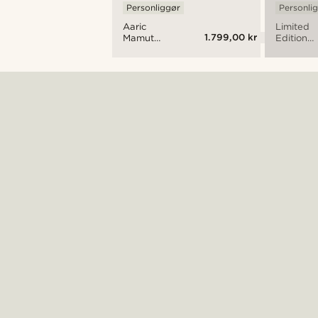
Personliggør
Personli
Aaric
Limited
1.799,00 kr
Mamut
Edition
Sølvfarvet
Mamut
Automatisk
Automati
Skeletur
Skelet Ur