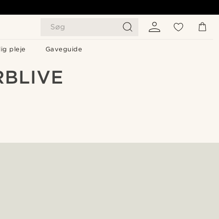
Søg
ig pleje
Gaveguide
RBLIVE