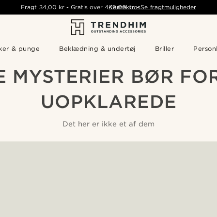
Fragt
34,00 kr
-
Gratis over
449,00 kr
Kontakt os
-
Se fragtmuligheder
ker & punge
Beklædning & undertøj
Briller
Personl
 MYSTERIER BØR FO
UOPKLAREDE
Det her er ikke et af dem