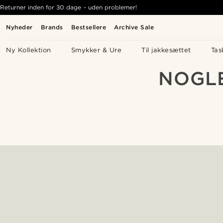
Returner inden for 30 dage - uden problemer!
Nyheder
Brands
Bestsellere
Archive Sale
Ny Kollektion
Smykker & Ure
Til jakkesættet
Tas
NOGLE