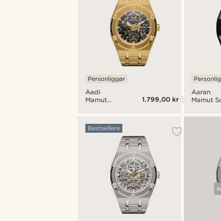
Personliggør
Personli
Aadi
Aaran
1.799,00 kr
Mamut
Mamut So
Guldfarvet
Automati
Automatisk
Skeletur
Skeletur
Bestsellere
I