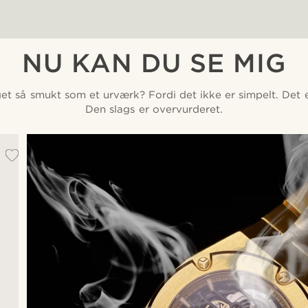
NU KAN DU SE MIG
et så smukt som et urværk? Fordi det ikke er simpelt. Det er
Den slags er overvurderet.