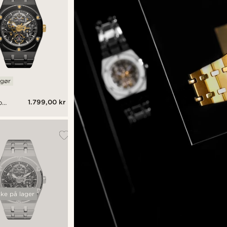
ggør
1.799,00 kr
rt
sk
kke på lager