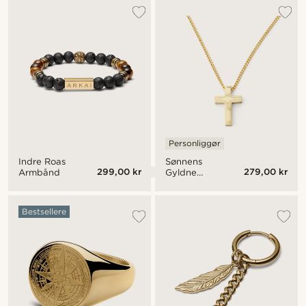
Personliggør
Indre Roas
Sønnens
299,00 kr
279,00 kr
Armbånd
Gyldne
Kors
Bestsellere