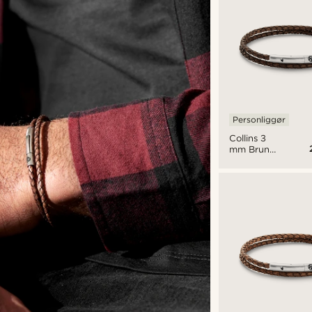
Personliggør
Collins 3
mm Brun
Læder
Dobbelt
Armbånd