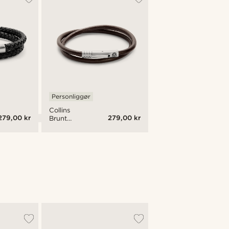
Personliggør
Collins
279,00 kr
279,00 kr
Brunt
Liquorice
Armbånd