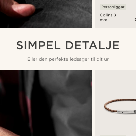
Personliggør
Collins 3
mm
Vintage
Læder
Dobbelt
Armbånd
SIMPEL DETALJE
Eller den perfekte ledsager til dit ur