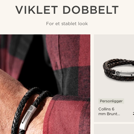
VIKLET DOBBELT
For et stablet look
Personliggør
Collins 6
mm Brunt
Læder
Dobbelt
Armbånd