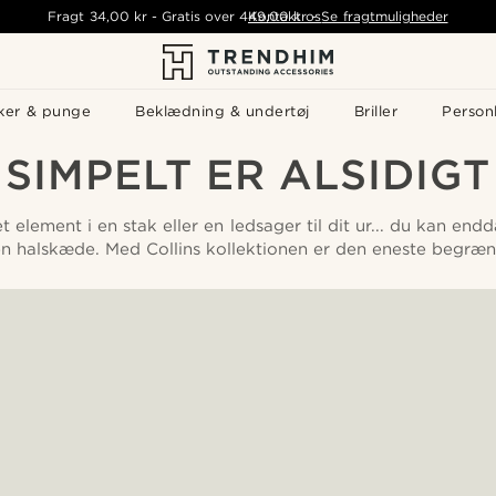
Fragt
34,00 kr
-
Gratis over
449,00 kr
Kontakt os
-
Se fragtmuligheder
ker & punge
Beklædning & undertøj
Briller
Personl
SIMPELT ER ALSIDIGT
et element i en stak eller en ledsager til dit ur... du kan e
halskæde. Med Collins kollektionen er den eneste begræns