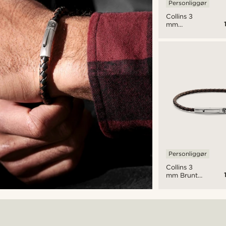
Personliggør
Collins 3
mm
Vintage
Læder
Armbånd
Personliggør
Collins 3
mm Brunt
Læder
Armbånd