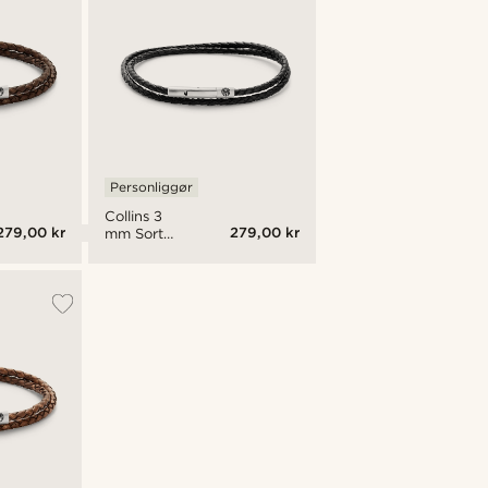
Personliggør
Collins 3
279,00 kr
279,00 kr
mm Sort
Læder
Dobbelt
Armbånd