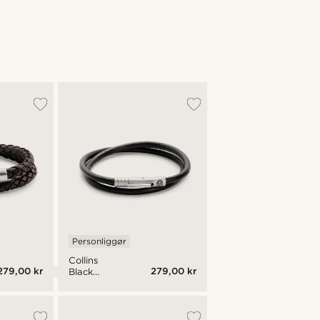
Personliggør
Collins
279,00 kr
279,00 kr
Black
Liquorice
Cord
Armbånd