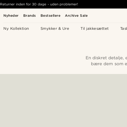
Returner inden for 30 dage - uden problemer!
Nyheder
Brands
Bestsellere
Archive Sale
Ny Kollektion
Smykker & Ure
Til jakkesættet
Tas
En diskret detalje, 
bære dem som en 