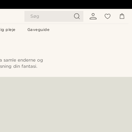
Søg
ig pleje
Gaveguide
ndda samle enderne og
ning din fantasi.