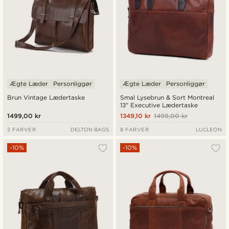
Ægte Læder
Personliggør
Ægte Læder
Personliggør
Brun Vintage Lædertaske
Smal Lysebrun & Sort Montreal
13" Executive Lædertaske
1499,00 kr
1349,10 kr
1499,00 kr
2 FARVER
DELTON BAGS
8 FARVER
LUCLEON
-10%
-10%