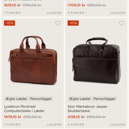
1619,10 kr
1799,00 kr
1709,10 kr
1899,00 kr
7 FARVER
LUCLEON
4 FARVER
LUCLEON
-10%
-10%
Ægte Læder
Personliggør
Ægte Læder
Personliggør
Lysebrun Montreal
Stor Mørkebrun Jasper
Computertaske i Læder
Skuldertaske
1979,10 kr
2199,00 kr
2159,10 kr
2399,00 kr
3 FARVER
LUCLEON
4 FARVER
LUCLEON