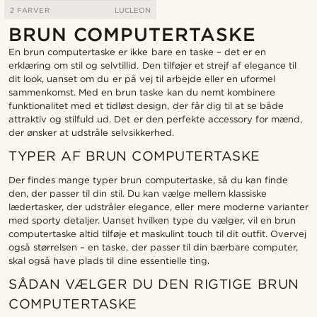
2 FARVER
LUCLEON
BRUN COMPUTERTASKE
En brun computertaske er ikke bare en taske – det er en
erklæring om stil og selvtillid. Den tilføjer et strejf af elegance til
dit look, uanset om du er på vej til arbejde eller en uformel
sammenkomst. Med en brun taske kan du nemt kombinere
funktionalitet med et tidløst design, der får dig til at se både
attraktiv og stilfuld ud. Det er den perfekte accessory for mænd,
der ønsker at udstråle selvsikkerhed.
TYPER AF BRUN COMPUTERTASKE
Der findes mange typer brun computertaske, så du kan finde
den, der passer til din stil. Du kan vælge mellem klassiske
lædertasker, der udstråler elegance, eller mere moderne varianter
med sporty detaljer. Uanset hvilken type du vælger, vil en brun
computertaske altid tilføje et maskulint touch til dit outfit. Overvej
også størrelsen – en taske, der passer til din bærbare computer,
skal også have plads til dine essentielle ting.
SÅDAN VÆLGER DU DEN RIGTIGE BRUN
COMPUTERTASKE