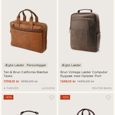
Ægte Læder
Personliggør
Ægte Læder
Tan & Brun California Bærbar
Brun Vintage Læder Computer
Taske
Rygsæk med Oplader Port
1709,10 kr
1899,00 kr
1349,10 kr
1499,00 kr
4 FARVER
LUCLEON
DELTON BAGS
-10%
-10%