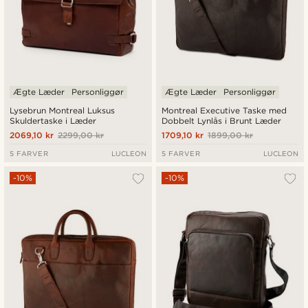
Ægte Læder
Personliggør
Ægte Læder
Personliggør
Lysebrun Montreal Luksus
Montreal Executive Taske med
Skuldertaske i Læder
Dobbelt Lynlås i Brunt Læder
2069,10 kr
2299,00 kr
1709,10 kr
1899,00 kr
5 FARVER
LUCLEON
5 FARVER
LUCLEON
-10%
-10%