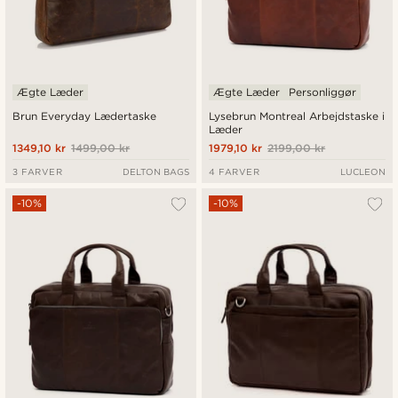
Ægte Læder
Ægte Læder
Personliggør
Brun Everyday Lædertaske
Lysebrun Montreal Arbejdstaske i
Læder
1349,10 kr
1499,00 kr
1979,10 kr
2199,00 kr
3 FARVER
DELTON BAGS
4 FARVER
LUCLEON
-10%
-10%