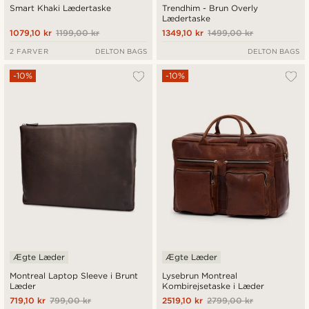
Smart Khaki Lædertaske
Trendhim - Brun Overly
Lædertaske
1079,10 kr
1199,00 kr
1349,10 kr
1499,00 kr
2 FARVER
DELTON BAGS
DELTON BAGS
-10%
-10%
Ægte Læder
Ægte Læder
Montreal Laptop Sleeve i Brunt
Lysebrun Montreal
Læder
Kombirejsetaske i Læder
719,10 kr
799,00 kr
2519,10 kr
2799,00 kr