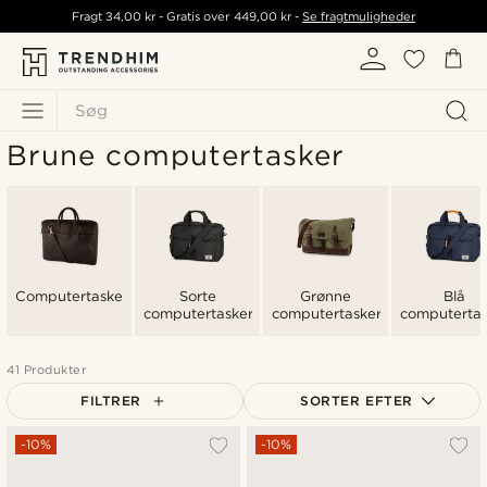
Fragt
34,00 kr
- Gratis over
449,00 kr
-
Se fragtmuligheder
Søg
Brune computertasker
Computertasker
Sorte
Grønne
Blå
computertasker
computertasker
computertas
41 Produkter
FILTRER
SORTER EFTER
Mest populære
-10%
-10%
Nyeste