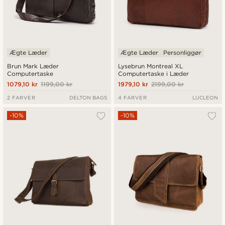
Ægte Læder
Ægte Læder
Personliggør
Brun Mark Læder
Lysebrun Montreal XL
Computertaske
Computertaske i Læder
1079,10 kr
1199,00 kr
1979,10 kr
2199,00 kr
2 FARVER
DELTON BAGS
4 FARVER
LUCLEON
-10%
-10%