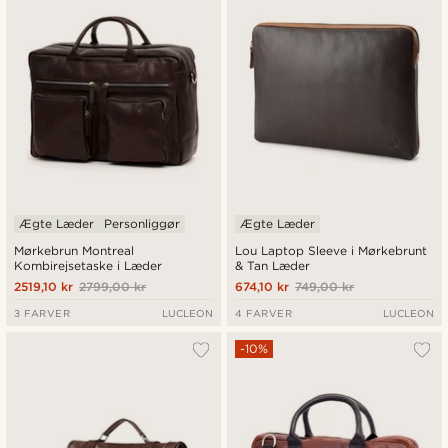
Ægte Læder
Personliggør
Ægte Læder
Mørkebrun Montreal
Lou Laptop Sleeve i Mørkebrunt
Kombirejsetaske i Læder
& Tan Læder
2519,10 kr
2799,00 kr
674,10 kr
749,00 kr
3 FARVER
LUCLEON
4 FARVER
LUCLEON
-10%