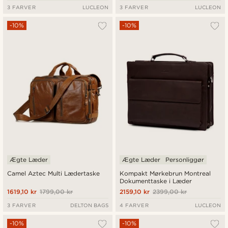
3 FARVER
LUCLEON
3 FARVER
LUCLEON
-10%
-10%
Ægte Læder
Ægte Læder
Personliggør
Camel Aztec Multi Lædertaske
Kompakt Mørkebrun Montreal
Dokumenttaske i Læder
1619,10 kr
1799,00 kr
2159,10 kr
2399,00 kr
3 FARVER
DELTON BAGS
4 FARVER
LUCLEON
-10%
-10%