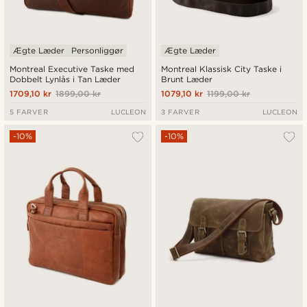
Ægte Læder
Personliggør
Ægte Læder
Montreal Executive Taske med
Montreal Klassisk City Taske i
Dobbelt Lynlås i Tan Læder
Brunt Læder
1709,10 kr
1899,00 kr
1079,10 kr
1199,00 kr
5 FARVER
LUCLEON
3 FARVER
LUCLEON
-10%
-10%