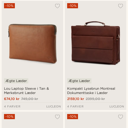
-10%
-10%
Ægte Læder
Ægte Læder
Lou Laptop Sleeve i Tan &
Kompakt Lysebrun Montreal
Mørkebrunt Læder
Dokumenttaske i Læder
674,10 kr
749,00 kr
2159,10 kr
2399,00 kr
4 FARVER
LUCLEON
4 FARVER
LUCLEON
-10%
-10%