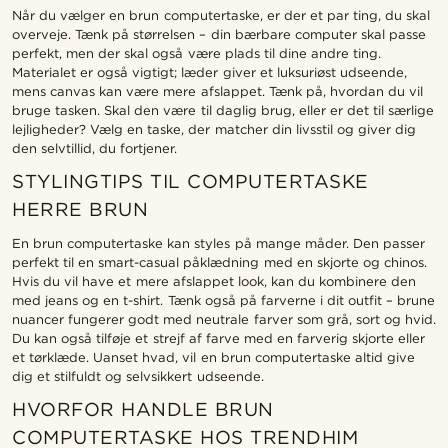
Når du vælger en brun computertaske, er der et par ting, du skal
overveje. Tænk på størrelsen – din bærbare computer skal passe
perfekt, men der skal også være plads til dine andre ting.
Materialet er også vigtigt; læder giver et luksuriøst udseende,
mens canvas kan være mere afslappet. Tænk på, hvordan du vil
bruge tasken. Skal den være til daglig brug, eller er det til særlige
lejligheder? Vælg en taske, der matcher din livsstil og giver dig
den selvtillid, du fortjener.
STYLINGTIPS TIL COMPUTERTASKE
HERRE BRUN
En brun computertaske kan styles på mange måder. Den passer
perfekt til en smart-casual påklædning med en skjorte og chinos.
Hvis du vil have et mere afslappet look, kan du kombinere den
med jeans og en t-shirt. Tænk også på farverne i dit outfit – brune
nuancer fungerer godt med neutrale farver som grå, sort og hvid.
Du kan også tilføje et strejf af farve med en farverig skjorte eller
et tørklæde. Uanset hvad, vil en brun computertaske altid give
dig et stilfuldt og selvsikkert udseende.
HVORFOR HANDLE BRUN
COMPUTERTASKE HOS TRENDHIM