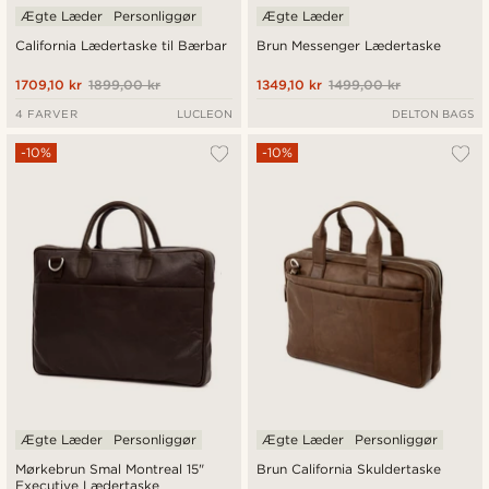
Ægte Læder
Personliggør
Ægte Læder
California Lædertaske til Bærbar
Brun Messenger Lædertaske
1709,10 kr
1899,00 kr
1349,10 kr
1499,00 kr
4 FARVER
LUCLEON
DELTON BAGS
-10%
-10%
Ægte Læder
Personliggør
Ægte Læder
Personliggør
Mørkebrun Smal Montreal 15"
Brun California Skuldertaske
Executive Lædertaske