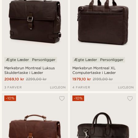
Ægte Læder
Personliggør
Ægte Læder
Personliggør
Mørkebrun Montreal Luksus
Mørkebrun Montreal XL
Skuldertaske i Læder
Computertaske i Læder
2069,10 kr
2299,00 kr
1979,10 kr
2199,00 kr
3 FARVER
LUCLEON
4 FARVER
LUCLEON
-10%
-10%