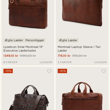
Ægte Læder
Personliggør
Ægte Læder
Lysebrun Smal Montreal 13"
Montreal Laptop Sleeve i Tan
Executive Lædertaske
Læder
1349,10 kr
1499,00 kr
719,10 kr
799,00 kr
8 FARVER
LUCLEON
3 FARVER
LUCLEON
-10%
-10%