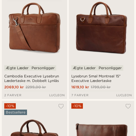
Laveste pris
Højeste pris
Ægte Læder
Personliggør
Ægte Læder
Personliggør
Cambodia Executive Lysebrun
Lysebrun Smal Montreal 15"
Lædertaske m. Dobbelt Lynlås
Executive Lædertaske
2069,10 kr
2299,00 kr
1619,10 kr
1799,00 kr
2 FARVER
LUCLEON
7 FARVER
LUCLEON
-10%
-10%
Bestsellere