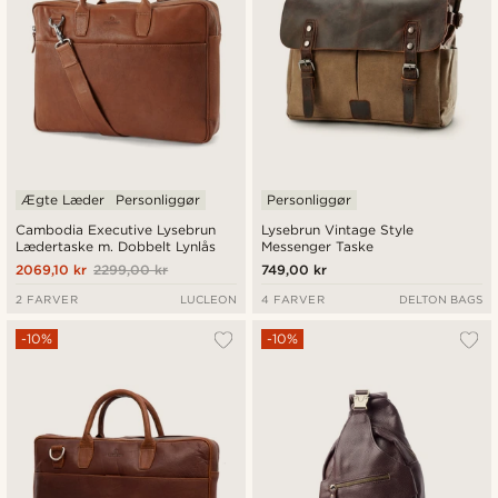
Ægte Læder
Personliggør
Personliggør
Cambodia Executive Lysebrun
Lysebrun Vintage Style
Lædertaske m. Dobbelt Lynlås
Messenger Taske
2069,10 kr
2299,00 kr
749,00 kr
2 FARVER
LUCLEON
4 FARVER
DELTON BAGS
-10%
-10%