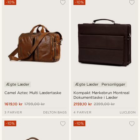
-10%
-10%
Ægte Læder
Ægte Læder
Personliggør
Camel Aztec Multi Lædertaske
Kompakt Mørkebrun Montreal
Dokumenttaske i Læder
1619,10 kr
1799,00 kr
2159,10 kr
2399,00 kr
3 FARVER
DELTON BAGS
4 FARVER
LUCLEON
-10%
-10%