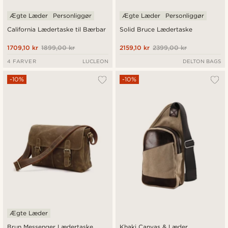
Ægte Læder
Personliggør
Ægte Læder
Personliggør
California Lædertaske til Bærbar
Solid Bruce Lædertaske
1709,10 kr
1899,00 kr
2159,10 kr
2399,00 kr
4 FARVER
LUCLEON
DELTON BAGS
-10%
-10%
Ægte Læder
Brun Messenger Lædertaske
Khaki Canvas & Læder