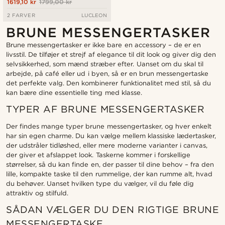
1619,10 kr
1799,00 kr
2 FARVER
LUCLEON
BRUNE MESSENGERTASKER
Brune messengertasker er ikke bare en accessory – de er en
livsstil. De tilføjer et strejf af elegance til dit look og giver dig den
selvsikkerhed, som mænd stræber efter. Uanset om du skal til
arbejde, på café eller ud i byen, så er en brun messengertaske
det perfekte valg. Den kombinerer funktionalitet med stil, så du
kan bære dine essentielle ting med klasse.
TYPER AF BRUNE MESSENGERTASKER
Der findes mange typer brune messengertasker, og hver enkelt
har sin egen charme. Du kan vælge mellem klassiske lædertasker,
der udstråler tidløshed, eller mere moderne varianter i canvas,
der giver et afslappet look. Taskerne kommer i forskellige
størrelser, så du kan finde en, der passer til dine behov – fra den
lille, kompakte taske til den rummelige, der kan rumme alt, hvad
du behøver. Uanset hvilken type du vælger, vil du føle dig
attraktiv og stilfuld.
SÅDAN VÆLGER DU DEN RIGTIGE BRUNE
MESSENGERTASKE