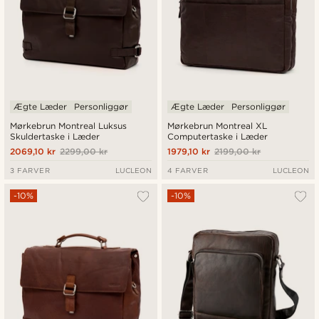
Ægte Læder
Personliggør
Ægte Læder
Personliggør
Mørkebrun Montreal Luksus
Mørkebrun Montreal XL
Skuldertaske i Læder
Computertaske i Læder
2069,10 kr
2299,00 kr
1979,10 kr
2199,00 kr
3 FARVER
LUCLEON
4 FARVER
LUCLEON
-10%
-10%