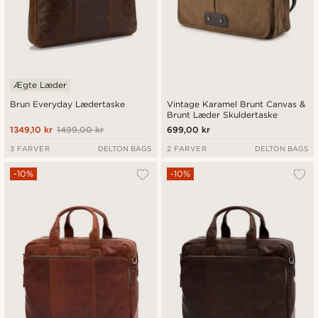
Ægte Læder
Brun Everyday Lædertaske
Vintage Karamel Brunt Canvas &
Brunt Læder Skuldertaske
1349,10 kr
1499,00 kr
699,00 kr
3 FARVER
DELTON BAGS
2 FARVER
DELTON BAGS
-10%
-10%