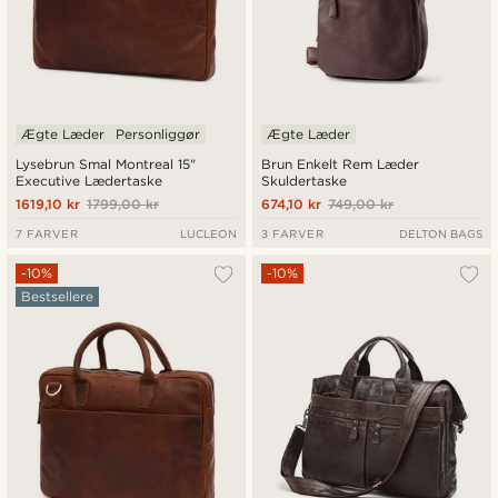
Ægte Læder
Personliggør
Ægte Læder
Lysebrun Smal Montreal 15"
Brun Enkelt Rem Læder
Executive Lædertaske
Skuldertaske
1619,10 kr
1799,00 kr
674,10 kr
749,00 kr
7 FARVER
LUCLEON
3 FARVER
DELTON BAGS
-10%
-10%
Bestsellere