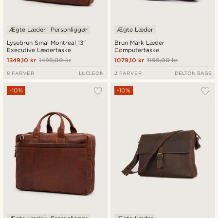
Ægte Læder
Personliggør
Ægte Læder
Lysebrun Smal Montreal 13"
Brun Mark Læder
Executive Lædertaske
Computertaske
1349,10 kr
1499,00 kr
1079,10 kr
1199,00 kr
8 FARVER
LUCLEON
2 FARVER
DELTON BAGS
-10%
-10%