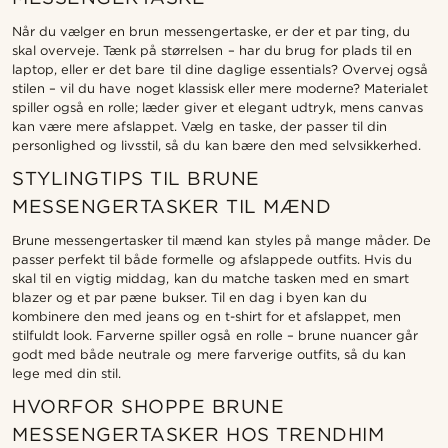
Når du vælger en brun messengertaske, er der et par ting, du
skal overveje. Tænk på størrelsen – har du brug for plads til en
laptop, eller er det bare til dine daglige essentials? Overvej også
stilen – vil du have noget klassisk eller mere moderne? Materialet
spiller også en rolle; læder giver et elegant udtryk, mens canvas
kan være mere afslappet. Vælg en taske, der passer til din
personlighed og livsstil, så du kan bære den med selvsikkerhed.
STYLINGTIPS TIL BRUNE
MESSENGERTASKER TIL MÆND
Brune messengertasker til mænd kan styles på mange måder. De
passer perfekt til både formelle og afslappede outfits. Hvis du
skal til en vigtig middag, kan du matche tasken med en smart
blazer og et par pæne bukser. Til en dag i byen kan du
kombinere den med jeans og en t-shirt for et afslappet, men
stilfuldt look. Farverne spiller også en rolle – brune nuancer går
godt med både neutrale og mere farverige outfits, så du kan
lege med din stil.
HVORFOR SHOPPE BRUNE
MESSENGERTASKER HOS TRENDHIM