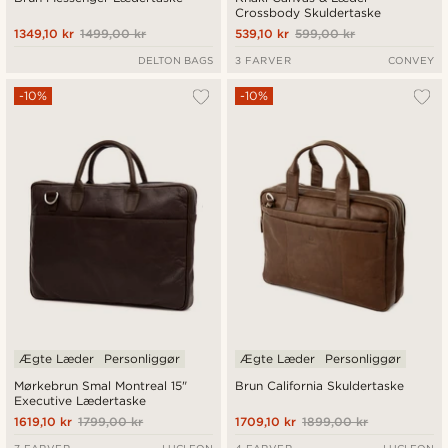
Crossbody Skuldertaske
1349,10 kr
1499,00 kr
539,10 kr
599,00 kr
DELTON BAGS
3 FARVER
CONVEY
-10%
-10%
Ægte Læder
Personliggør
Ægte Læder
Personliggør
Mørkebrun Smal Montreal 15"
Brun California Skuldertaske
Executive Lædertaske
1619,10 kr
1799,00 kr
1709,10 kr
1899,00 kr