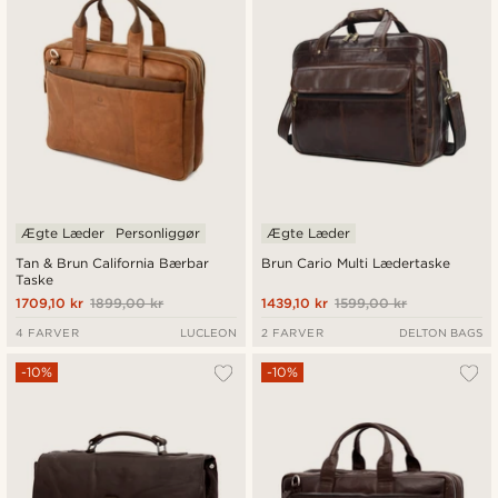
Ægte Læder
Personliggør
Ægte Læder
Tan & Brun California Bærbar
Brun Cario Multi Lædertaske
Taske
1709,10 kr
1899,00 kr
1439,10 kr
1599,00 kr
4 FARVER
LUCLEON
2 FARVER
DELTON BAGS
-10%
-10%