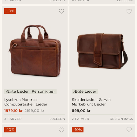
7 FARVER
LUCLEON
4 FARVER
LUCLEON
-10%
Ægte Læder
Personliggør
Ægte Læder
Lysebrun Montreal
Skuldertaske i Garvet
Computertaske i Læder
Mørkebrunt Læder
1979,10 kr
2199,00 kr
899,00 kr
3 FARVER
LUCLEON
2 FARVER
DELTON BAGS
-10%
-10%