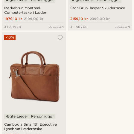
Mørkebrun Montreal
Stor Brun Jasper Skuldertaske
Computertaske i Læder
1979,10 kr
2199,00 kr
2159,10 kr
2399,00 kr
3 FARVER
LUCLEON
4 FARVER
LUCLEON
-10%
Ægte Læder
Personliggør
Cambodia Smal 13" Executive
Lysebrun Lædertaske