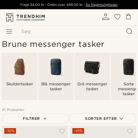
Fragt
34,00 kr
- Gratis over
449,00 kr
-
Se fragtmuligheder
Søg
Brune messenger tasker
Skuldertasker
Blå messenger
Grå messenger
Sorte
tasker
tasker
messenge
tasker
41 Produkter
FILTRER
SORTER EFTER
Mest populære
-10%
-10%