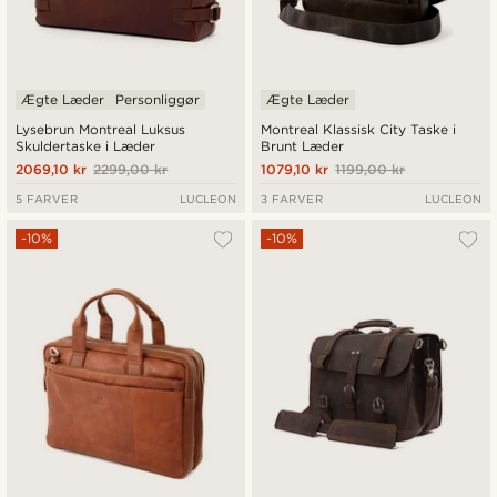
Ægte Læder
Personliggør
Ægte Læder
Lysebrun Montreal Luksus
Montreal Klassisk City Taske i
Skuldertaske i Læder
Brunt Læder
2069,10 kr
2299,00 kr
1079,10 kr
1199,00 kr
5 FARVER
LUCLEON
3 FARVER
LUCLEON
-10%
-10%