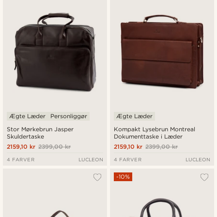
Ægte Læder
Personliggør
Ægte Læder
Stor Mørkebrun Jasper
Kompakt Lysebrun Montreal
Skuldertaske
Dokumenttaske i Læder
2159,10 kr
2399,00 kr
2159,10 kr
2399,00 kr
4 FARVER
LUCLEON
4 FARVER
LUCLEON
-10%