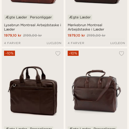
Ægte Læder
Personliggør
Ægte Læder
Lysebrun Montreal Arbejdstaske i
Mørkebrun Montreal
Læder
Arbejdstaske i Læder
1979,10 kr
2199,00 kr
1979,10 kr
2199,00 kr
4 FARVER
LUCLEON
4 FARVER
LUCLEON
-10%
-10%
Ægte Læder
Personliggør
Ægte Læder
Personliggør