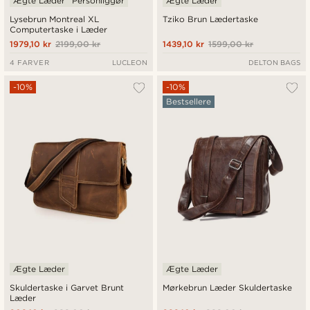
Ægte Læder
Personliggør
Ægte Læder
Lysebrun Montreal XL
Tziko Brun Lædertaske
Computertaske i Læder
1979,10 kr
2199,00 kr
1439,10 kr
1599,00 kr
4 FARVER
LUCLEON
DELTON BAGS
-10%
-10%
Bestsellere
Ægte Læder
Ægte Læder
Skuldertaske i Garvet Brunt
Mørkebrun Læder Skuldertaske
Læder