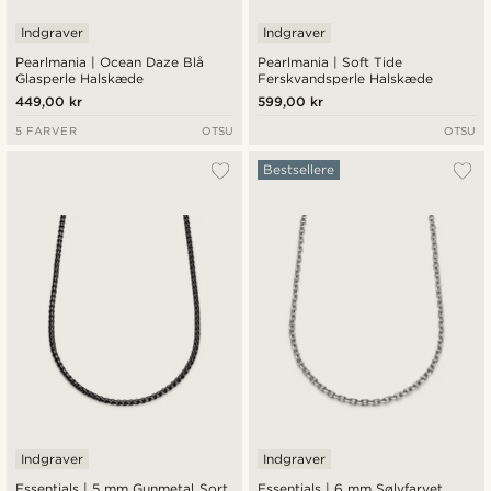
Indgraver
Indgraver
Pearlmania | Ocean Daze Blå
Pearlmania | Soft Tide
Glasperle Halskæde
Ferskvandsperle Halskæde
449,00 kr
599,00 kr
5 FARVER
OTSU
OTSU
Bestsellere
Indgraver
Indgraver
Essentials | 5 mm Gunmetal Sort
Essentials | 6 mm Sølvfarvet