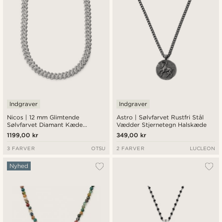
Indgraver
Indgraver
Nicos | 12 mm Glimtende
Astro | Sølvfarvet Rustfri Stål
Sølvfarvet Diamant Kæde
Vædder Stjernetegn Halskæde
Zirconium Halskæde
1199,00 kr
349,00 kr
3 FARVER
OTSU
2 FARVER
LUCLEON
Nyhed