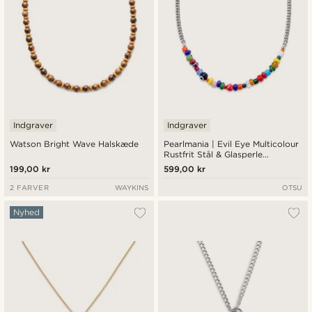
Indgraver
Indgraver
Watson Bright Wave Halskæde
Pearlmania | Evil Eye Multicolour
Rustfrit Stål & Glasperle
Halskæde
199,00 kr
599,00 kr
2 FARVER
WAYKINS
OTSU
Nyhed