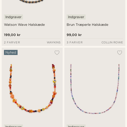
Indgraver
Indgraver
Watson Wave Halskæde
Brun Træperle Halskæde
199,00 kr
99,00 kr
2 FARVER
WAYKINS
3 FARVER
COLLIN ROWE
Nyhed
Indgraver
Indgraver