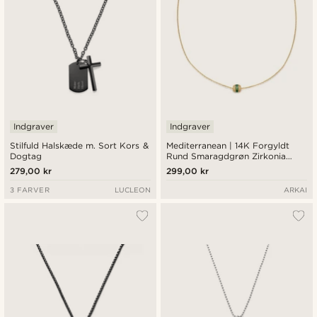
Indgraver
Indgraver
Stilfuld Halskæde m. Sort Kors &
Mediterranean | 14K Forgyldt
Dogtag
Rund Smaragdgrøn Zirkonia
Pavé Halskæde
279,00 kr
299,00 kr
3 FARVER
LUCLEON
ARKAI