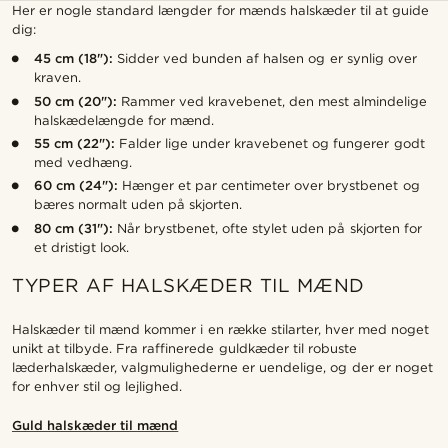
Her er nogle standard længder for mænds halskæder til at guide
dig:
45 cm (18"):
Sidder ved bunden af halsen og er synlig over
kraven.
50 cm (20"):
Rammer ved kravebenet, den mest almindelige
halskædelængde for mænd.
55 cm (22"):
Falder lige under kravebenet og fungerer godt
med vedhæng.
60 cm (24"):
Hænger et par centimeter over brystbenet og
bæres normalt uden på skjorten.
80 cm (31"):
Når brystbenet, ofte stylet uden på skjorten for
et dristigt look.
TYPER AF HALSKÆDER TIL MÆND
Halskæder til mænd kommer i en række stilarter, hver med noget
unikt at tilbyde. Fra raffinerede guldkæder til robuste
læderhalskæder, valgmulighederne er uendelige, og der er noget
for enhver stil og lejlighed.
Guld halskæder til mænd