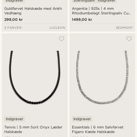
Indgraver
Sterlingsølv
Indgraver
Guldfarvet Halskæde med Ankh
Argentia | 925s | 4 mm
Vedhæng
Rhodiumbelagt Sterlingsølv Curb
Chain Halskæde
299,00 kr
1499,00 kr
3 FARVER
LUCLEON
SEIZMONT
Indgraver
Indgraver
Tenvis | 5 mm Sort Onyx Læder
Essentials | 6 mm Sølvfarvet
Halskæde
Figaro Kæde Halskæde