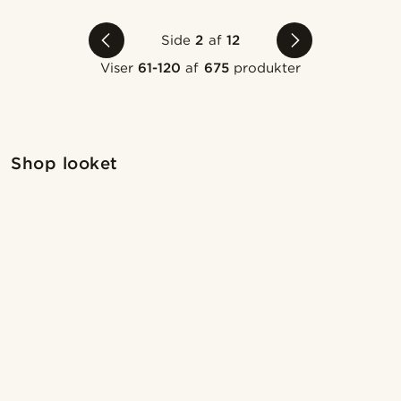
Side
2
af
12
Viser
61-120
af
675
produkter
Shop looket
Sh
Shop looket
@giorgiopalermo
@marcossapere