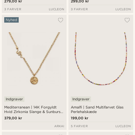
279,00 kr
299,00 kr
3 FARVER
LUCLEON
3 FARVER
LUCLEON
Nyhed
Indgraver
Indgraver
Mediterranean | 14K Forgyldt
Amalfi | Sand Multifarvet Glas
Hvid Zirkonia Slange & Sunburst
Perlehalskæde
Halskæde
379,00 kr
199,00 kr
ARKAI
5 FARVER
LUCLEON