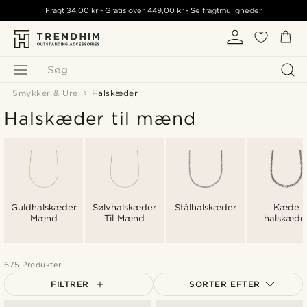
Fragt
34,00 kr
- Gratis over
449,00 kr
-
Se fragtmuligheder
Søg
Smykker & Ure
Halskæder
Halskæder til mænd
Guldhalskæder
Sølvhalskæder
Stålhalskæder
Kæde
Mænd
Til Mænd
halskæde
675 Produkter
FILTRER
SORTER EFTER