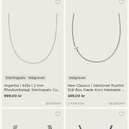
Sterlingsølv
Indgraver
Indgraver
Argentia | 925s | 2 mm
New Classics | Sølvtonet Rustfrit
Rhodiumbelagt Sterlingsølv Curb
Stål Box Kæde Kors Halskæde -
Chain Halskæde
3 mm
999,00 kr
349,00 kr
SEIZMONT
2 FARVER
SEIZMONT