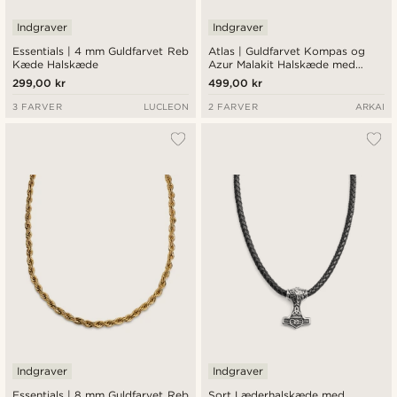
Indgraver
Indgraver
Essentials | 4 mm Guldfarvet Reb
Atlas | Guldfarvet Kompas og
Kæde Halskæde
Azur Malakit Halskæde med
Vedhæng
299,00 kr
499,00 kr
3 FARVER
LUCLEON
2 FARVER
ARKAI
Indgraver
Indgraver
Essentials | 8 mm Guldfarvet Reb
Sort Læderhalskæde med