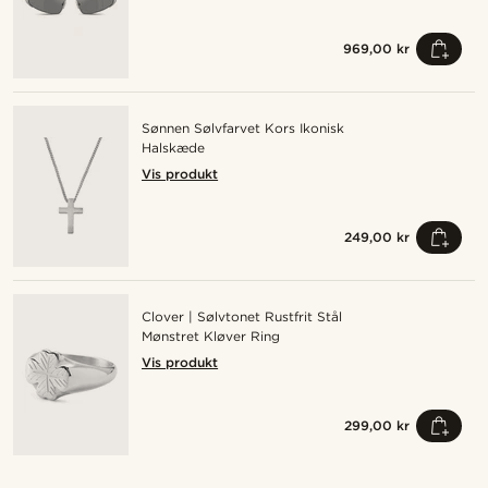
969,00 kr
Sønnen Sølvfarvet Kors Ikonisk
Halskæde
Vis produkt
249,00 kr
Clover | Sølvtonet Rustfrit Stål
Mønstret Kløver Ring
Vis produkt
299,00 kr
Shop looket
Sh