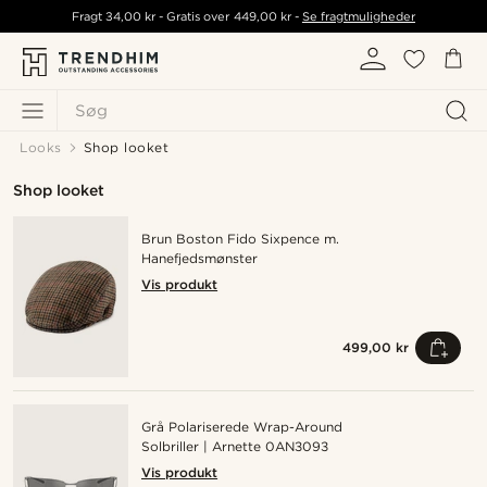
Fragt
34,00 kr
- Gratis over
449,00 kr
-
Se fragtmuligheder
Søg
Looks
Shop looket
Shop looket
Brun Boston Fido Sixpence m.
Hanefjedsmønster
Vis produkt
499,00 kr
Grå Polariserede Wrap-Around
Solbriller | Arnette 0AN3093
Vis produkt