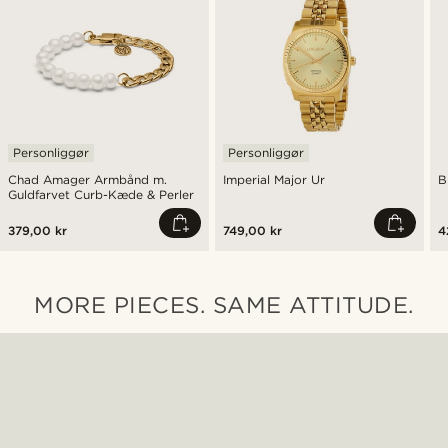
Personliggør
Personliggør
Chad Amager Armbånd m.
Imperial Major Ur
B
Guldfarvet Curb-Kæde & Perler
379,00 kr
749,00 kr
4
MORE PIECES. SAME ATTITUDE.