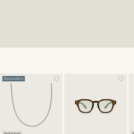
Bestsellere
Indgraver