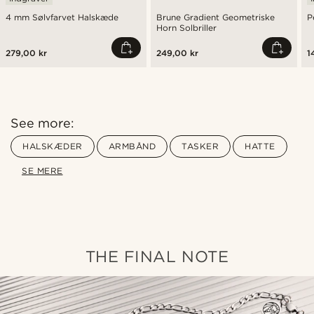
4 mm Sølvfarvet Halskæde
Brune Gradient Geometriske
P
Horn Solbriller
279,00 kr
249,00 kr
1
See more:
HALSKÆDER
ARMBÅND
TASKER
HATTE
SE MERE
THE FINAL NOTE