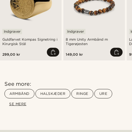
Indgraver
Indgraver
Guldfarvet Kompas Signetring i
8 mm Unity Armbånd m
L
Kirurgisk Stål
Tigerøjesten
D
299,00 kr
149,00 kr
9
See more:
ARMBÅND
HALSKÆDER
RINGE
URE
SE MERE