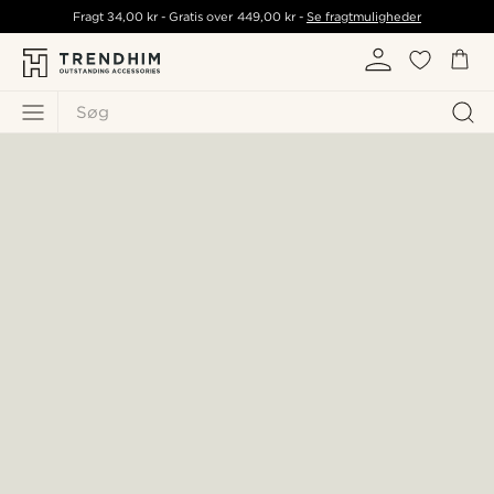
Fragt
34,00 kr
- Gratis over
449,00 kr
-
Se fragtmuligheder
Søg