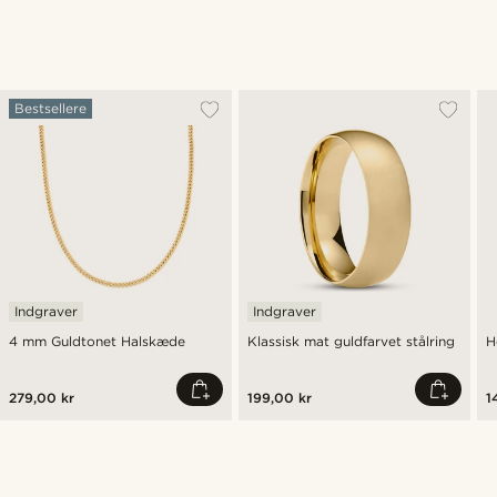
Bestsellere
Indgraver
Indgraver
4 mm Guldtonet Halskæde
Klassisk mat guldfarvet stålring
H
279,00 kr
199,00 kr
1