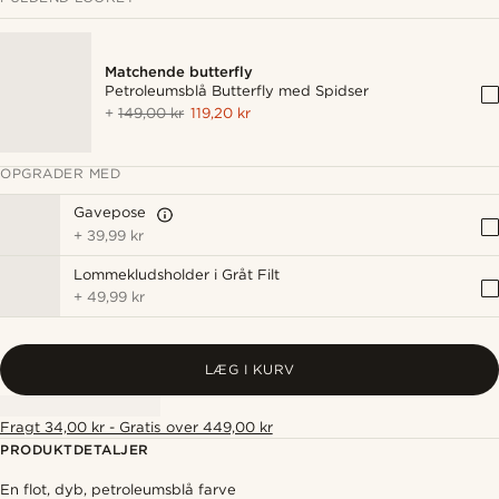
Matchende butterfly
Petroleumsblå Butterfly med Spidser
+
149,00 kr
119,20 kr
OPGRADER MED
Gavepose
+
39,99 kr
Lommekludsholder i Gråt Filt
+
49,99 kr
LÆG I KURV
Fragt 34,00 kr - Gratis over 449,00 kr
PRODUKTDETALJER
En flot, dyb, petroleumsblå farve