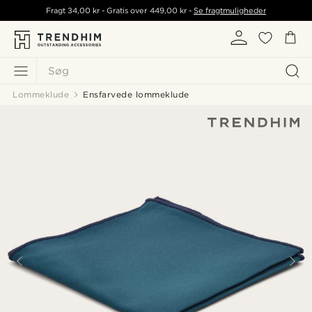
Fragt
34,00 kr
- Gratis over
449,00 kr
-
Se fragtmuligheder
Søg
Lommeklude
Ensfarvede lommeklude