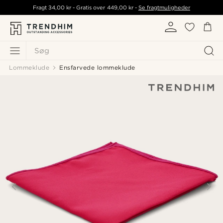
Fragt
34,00 kr
- Gratis over
449,00 kr
-
Se fragtmuligheder
Søg
Lommeklude
Ensfarvede lommeklude