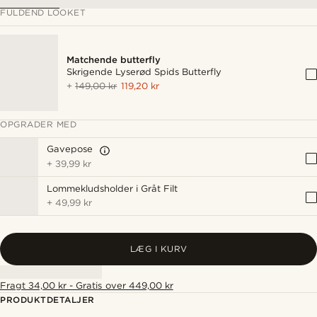
FULDEND LOOKET
Matchende butterfly
Skrigende Lyserød Spids Butterfly
+
149,00 kr
119,20 kr
OPGRADER MED
Gavepose
+
39,99 kr
Lommekludsholder i Gråt Filt
+
49,99 kr
LÆG I KURV
Fragt 34,00 kr - Gratis over 449,00 kr
PRODUKTDETALJER