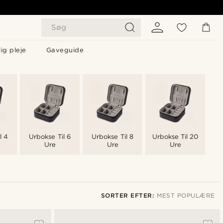
Søg
ig pleje
Gaveguide
l 4
Urbokse Til 6
Urbokse Til 8
Urbokse Til 20
Ure
Ure
Ure
SORTER EFTER:
MEST POPULÆRE
Mest populære