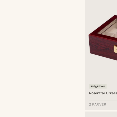
Indgravering
(21)
Indgraver
Rosentræ Urkass
2 FARVER