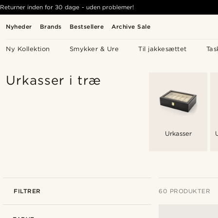
Returner inden for 30 dage - uden problemer!
Nyheder
Brands
Bestsellere
Archive Sale
Ny Kollektion
Smykker & Ure
Til jakkesættet
Tas
Urkasser i træ
Urkasser
FILTRER
60 PRODUKTER