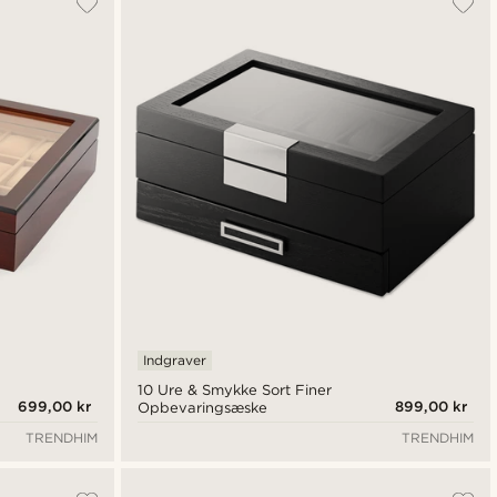
Nyeste
Laveste pris
Højeste pris
Indgraver
10 Ure & Smykke Sort Finer
699,00 kr
899,00 kr
Opbevaringsæske
TRENDHIM
TRENDHIM