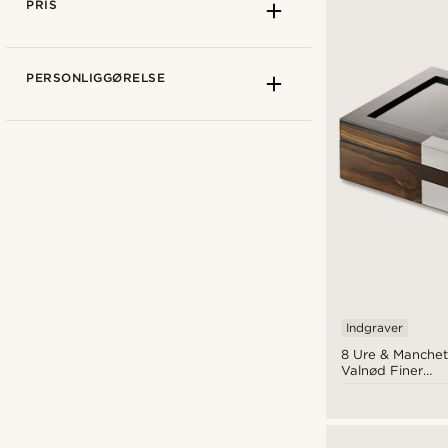
PRIS
PERSONLIGGØRELSE
Trendhim
(28)
Warren Asher
(32)
Indgraver
8 Ure & Manche
Valnød Finer
Opbevaringsæs
kr
kr
Typer af Personliggørelse