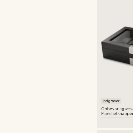
Indgraver
Opbevaringsæske
Manchetknappe