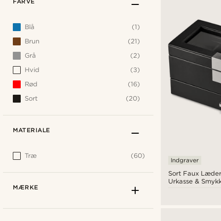
FARVE
Blå
(1)
Brun
(21)
Grå
(2)
Hvid
(3)
Rød
(16)
Sort
(20)
MATERIALE
Træ
(60)
Indgraver
Sort Faux Læder
Urkasse & Smykk
MÆRKE
Ure