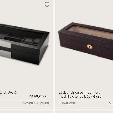
 til Ure &
Låsbar Urkasse i Ibenholt
1499,00 kr
r
med Guldtonet Lås - 6 ure
WARREN ASHER
4 FARVER
W