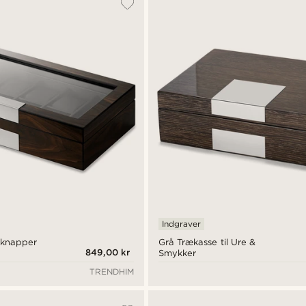
Indgraver
tknapper
Grå Trækasse til Ure &
849,00 kr
Smykker
ke
TRENDHIM