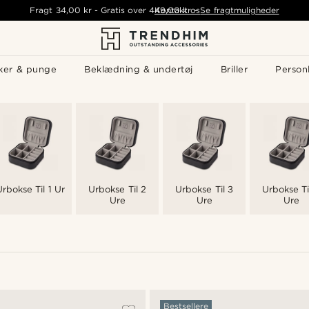
Fragt
34,00 kr
-
Gratis over
449,00 kr
Kontakt os
-
Se fragtmuligheder
ker & punge
Beklædning & undertøj
Briller
Personl
Urbokse Til 1 Ur
Urbokse Til 2
Urbokse Til 3
Urbokse Ti
Ure
Ure
Ure
Bestsellere