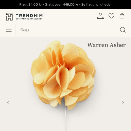
Fragt
34,00 kr
- Gratis over
449,00 kr
-
Se fragtmuligheder
Søg