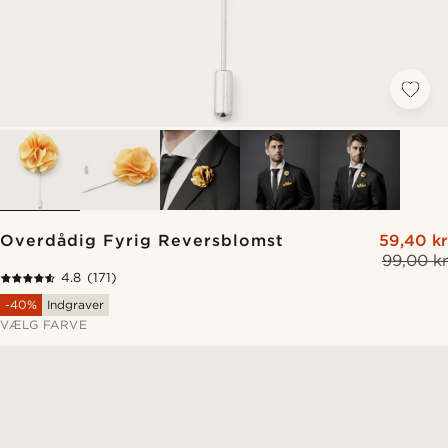
Overdådig Fyrig Reversblomst
59,40 kr
99,00 kr
4.8
(171)
-40%
Indgraver
VÆLG FARVE