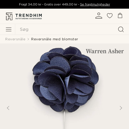
Fragt
34,00 kr
- Gratis over
449,00 kr
-
Se fragtmuligheder
Søg
Reversnåle
Reversnåle med blomster