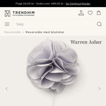
Fragt
34,00 kr
- Gratis over
449,00 kr
-
Se fragtmuligheder
Søg
Reversnåle
Reversnåle med blomster